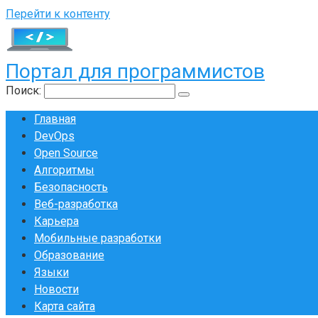
Перейти к контенту
Портал для программистов
Поиск:
Главная
DevOps
Open Source
Алгоритмы
Безопасность
Веб-разработка
Карьера
Мобильные разработки
Образование
Языки
Новости
Карта сайта