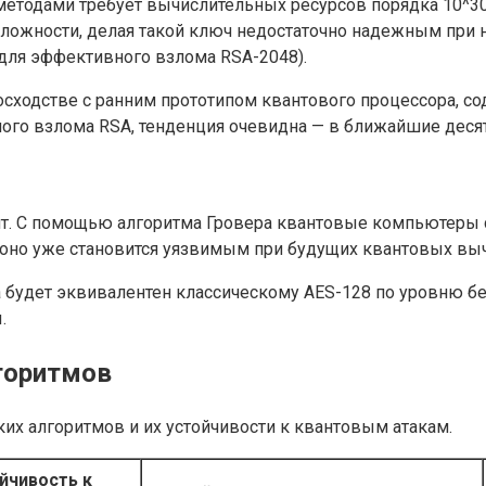
методами требует вычислительных ресурсов порядка 10^30
ложности, делая такой ключ недостаточно надежным при 
 для эффективного взлома RSA-2048).
сходстве с ранним прототипом квантового процессора, сод
о взлома RSA, тенденция очевидна — в ближайшие десяти
т. С помощью алгоритма Гровера квантовые компьютеры 
, оно уже становится уязвимым при будущих квантовых вы
а будет эквивалентен классическому AES-128 по уровню б
.
горитмов
их алгоритмов и их устойчивости к квантовым атакам.
йчивость к