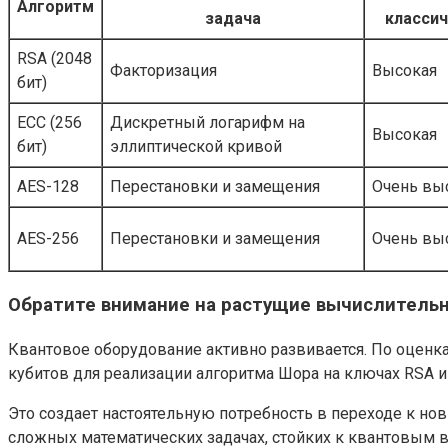
Алгоритм
задача
класси
RSA (2048
Факторизация
Высокая
бит)
ECC (256
Дискретный логарифм на
Высокая
бит)
эллиптической кривой
AES-128
Перестановки и замещения
Очень вы
AES-256
Перестановки и замещения
Очень вы
Обратите внимание на растущие вычислител
Квантовое оборудование активно развивается. По оценк
кубитов для реализации алгоритма Шора на ключах RSA и
Это создает настоятельную потребность в переходе к но
сложных математических задачах, стойких к квантовым 