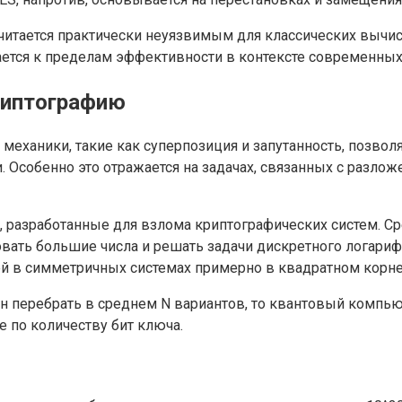
считается практически неуязвимым для классических вычи
ется к пределам эффективности в контексте современных
риптографию
еханики, такие как суперпозиция и запутанность, позво
 Особенно это отражается на задачах, связанных с разло
 разработанные для взлома криптографических систем. С
ать большие числа и решать задачи дискретного логарифм
ей в симметричных системах примерно в квадратном корн
н перебрать в среднем N вариантов, то квантовый компьют
 по количеству бит ключа.