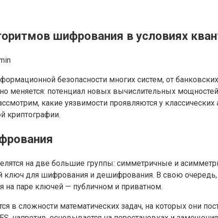
горитмов шифрования в условиях ква
min
ормационной безопасности многих систем, от банковских
но меняется: потенциал новых вычислительных мощностей
ассмотрим, какие уязвимости проявляются у классических 
й криптографии.
фрования
ятся на две большие группы: симметричные и асимметр
овый ключ для шифрования и дешифрования. В свою очеред
я на паре ключей — публичном и приватном.
ся в сложности математических задач, на которых они пос
S, напротив, основывается на перестановках и замещениях