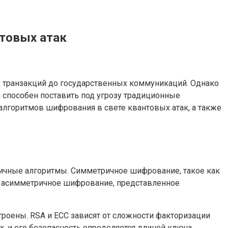
нтовых атак
 транзакций до государственных коммуникаций. Однако
 способен поставить под угрозу традиционные
алгоритмов шифрования в свете квантовых атак, а также
ичные алгоритмы. Симметричное шифрование, такое как
ь, асимметричное шифрование, представленное
троены. RSA и ECC зависят от сложности факторизации
, и его безопасность определяется длиной ключа.