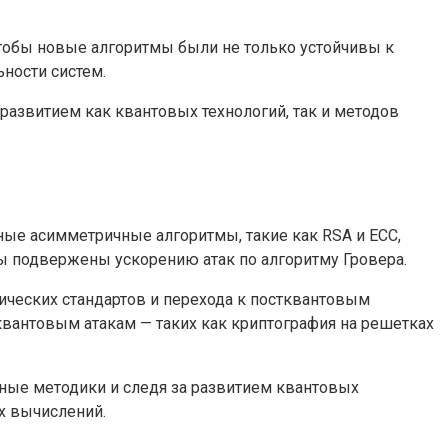
чтобы новые алгоритмы были не только устойчивы к
ности систем.
азвитием как квантовых технологий, так и методов
е асимметричные алгоритмы, такие как RSA и ECC,
ы подвержены ускорению атак по алгоритму Гровера.
ческих стандартов и перехода к постквантовым
квантовым атакам — таких как криптография на решетках
ные методики и следя за развитием квантовых
х вычислений.