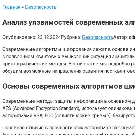
Главная
»
Безопасность
Анализ уязвимостей современных ал
Опубликовано:
23.12.2024
Рубрика:
Безопасность
Автор:
ad
Современные алгоритмы шифрования лежат в основе инф
с появлением квантовых вычислений ситуация значитель
криптографические методы. В этой статье мы подробно р
обсудим возможные направления развития постквантово
Основы современных алгоритмов ши
Современные методы защиты информации в основном дел
AES (Advanced Encryption Standard), использует одинак
алгоритмами RSA, ECC (эллиптические кривые), базируетс
Основное отличие в прочности этих алгоритмов заключает
больших чисел и задач дискретного логарифмирования. AE