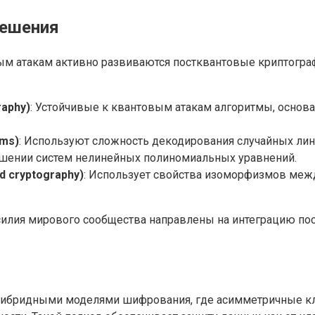
решения
вым атакам активно развиваются постквантовые криптогр
raphy)
: Устойчивые к квантовым атакам алгоритмы, основ
ems)
: Используют сложность декодирования случайных лин
решении систем нелинейных полиномиальных уравнений.
 cryptography)
: Использует свойства изоморфизмов меж
 усилия мирового сообщества направлены на интеграцию п
гибридными моделями шифрования, где асимметричные к