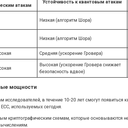
Устойчивость к квантовым атакам
ческим атакам
Низкая (алгоритм Шора)
Низкая (алгоритм Шора)
сокая
Средняя (ускорение Гровера)
Высокая (ускорение Гровера снижает
сокая
безопасность вдвое)
ьные мощности
ам исследователей, в течение 10-20 лет смогут появитьс
 ECC, используемых сегодня.
вым криптографическим схемам, которые основываются не 
вычислениям.