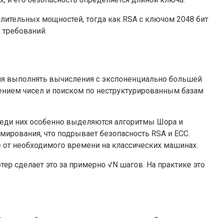
слительных мощностей, тогда как RSA с ключом 2048 бит
 требований.
ляя выполнять вычисления с экспоненциально большей
жением чисел и поиском по неструктурированным базам
реди них особенно выделяются алгоритмы Шора и
ирования, что подрывает безопасность RSA и ECC.
е от необходимого времени на классических машинах.
ер сделает это за примерно √N шагов. На практике это