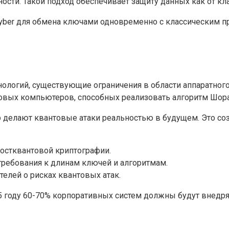
ти. Такой подход обеспечивает защиту данных как от клас
yber для обмена ключами одновременно с классическим пр
нологий, существующие ограничения в области аппаратног
вых компьютеров, способных реализовать алгоритм Шора 
р делают квантовые атаки реальностью в будущем. Это соз
постквантовой криптографии.
ребования к длинам ключей и алгоритмам.
лей о рисках квантовых атак.
35 году 60-70% корпоративных систем должны будут внед