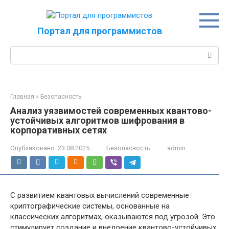
Перейти
к
контенту
Портал для программистов
Поиск:
Главная
»
Безопасность
Анализ уязвимостей современных квантово-
устойчивых алгоритмов шифрования в
корпоративных сетях
Опубликовано:
23.08.2025
Безопасность
admin
С развитием квантовых вычислений современные
криптографические системы, основанные на
классических алгоритмах, оказываются под угрозой. Это
стимулирует создание и внедрение квантово-устойчивых