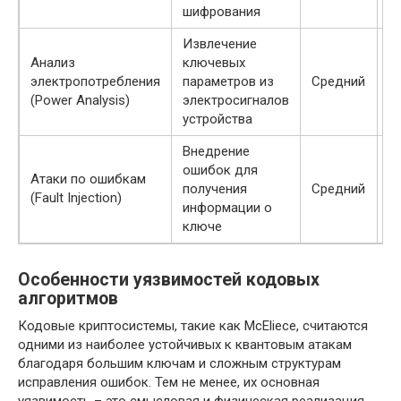
шифрования
Извлечение
Анализ
ключевых
N
электропотребления
параметров из
Средний
F
(Power Analysis)
электросигналов
устройства
Внедрение
ошибок для
Атаки по ошибкам
получения
Средний
N
(Fault Injection)
информации о
ключе
Особенности уязвимостей кодовых
алгоритмов
Кодовые криптосистемы, такие как McEliece, считаются
одними из наиболее устойчивых к квантовым атакам
благодаря большим ключам и сложным структурам
исправления ошибок. Тем не менее, их основная