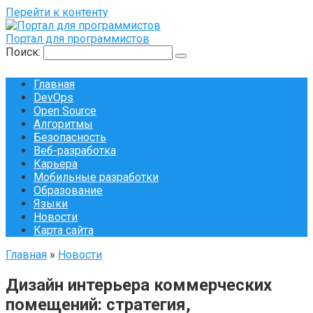
Перейти к контенту
Портал для программистов
Поиск:
Главная
DevOps
Open Source
Алгоритмы
Безопасность
Веб-разработка
Карьера
Мобильные разработки
Образование
Языки
Новости
Карта сайта
Главная
»
Новости
Дизайн интерьера коммерческих
помещений: стратегия,