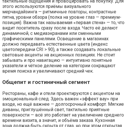
тактильные ощущения и провоцировать на покупку. Для
этого используются приёмы визуального
мерчандайзинга — ритмичные повторы, контрастные
пятна, уровни обзора (полка на уровне глаз — премиум-
позиция). Важна так называемая «первая стена» — то, что
видит посетитель сразу после входа. Часто её делают
динамичной, с медиаэкранами или сменными
графическими панелями. Освещение в магазинах
должно передавать естественные цвета (индекс
цветопередачи CRI > 90), а также создавать локальные
световые акценты на акционных позициях. Не стоит
забывать и про навигацию — интуитивно понятные
указатели и чёткое деление на категории сокращают
время поиска и увеличивают средний чек.
Общепит и гостиничный сегмент
Рестораны, кафе и отели проектируются с акцентом на
эмоциональный след. Здесь важен «эффект вау» при
входе, но ещё важнее — долгосрочный комфорт. Мягкие
диваны, приглушённый свет, тактильно приятные
поверхности — всё это работает на увеличение среднего
времени визита, а значит, и объёма заказа. Кухонная
зона должна быть скрыта от глаз, но при этом открытая