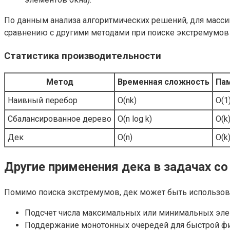
По данным анализа алгоритмических решений, для масси
сравнению с другими методами при поиске экстремумов
Статистика производительности
Метод
Временная сложность
Па
Наивный перебор
O(nk)
O(1
Сбалансированное дерево
O(n log k)
O(k
Дек
O(n)
O(k
Другие применения дека в задачах с
Помимо поиска экстремумов, дек может быть использова
Подсчет числа максимальных или минимальных эле
Поддержание монотонных очередей для быстрой фи