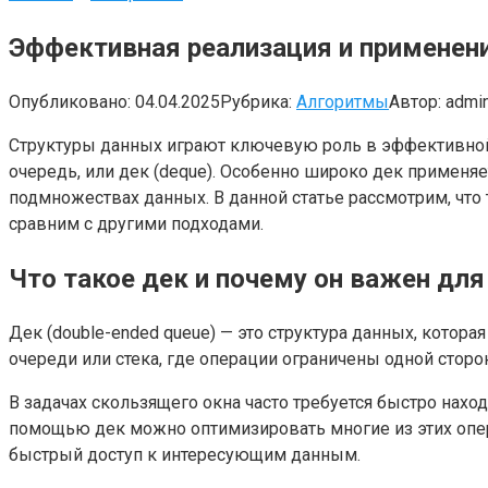
Эффективная реализация и применени
Опубликовано:
04.04.2025
Рубрика:
Алгоритмы
Автор:
admi
Структуры данных играют ключевую роль в эффективной
очередь, или дек (deque). Особенно широко дек применя
подмножествах данных. В данной статье рассмотрим, что 
сравним с другими подходами.
Что такое дек и почему он важен для
Дек (double-ended queue) — это структура данных, котора
очереди или стека, где операции ограничены одной сторо
В задачах скользящего окна часто требуется быстро нахо
помощью дек можно оптимизировать многие из этих опер
быстрый доступ к интересующим данным.