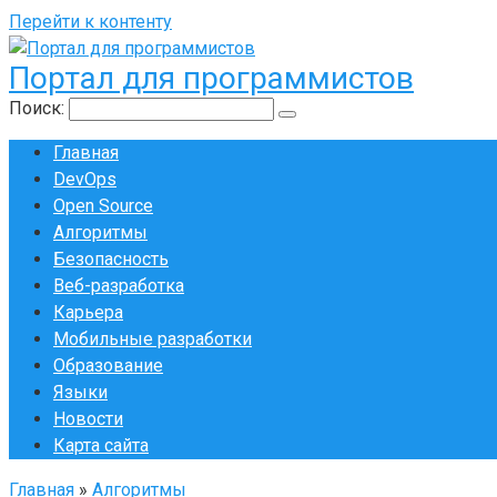
Перейти к контенту
Портал для программистов
Поиск:
Главная
DevOps
Open Source
Алгоритмы
Безопасность
Веб-разработка
Карьера
Мобильные разработки
Образование
Языки
Новости
Карта сайта
Главная
»
Алгоритмы