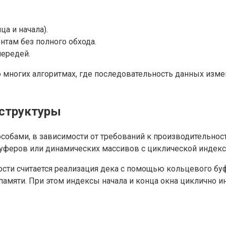
а и начала).
там без полного обхода.
чередей.
многих алгоритмах, где последовательность данных измен
 структуры
обами, в зависимости от требований к производительнос
уферов или динамических массивов с циклической индекс
ти считается реализация дека с помощью кольцевого буфе
 памяти. При этом индексы начала и конца окна циклично 