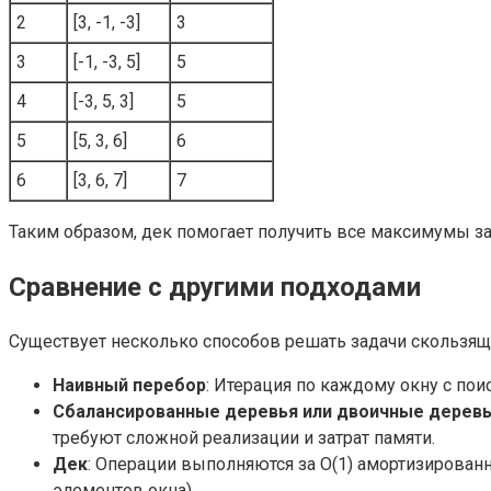
2
[3, -1, -3]
3
3
[-1, -3, 5]
5
4
[-3, 5, 3]
5
5
[5, 3, 6]
6
6
[3, 6, 7]
7
Таким образом, дек помогает получить все максимумы за
Сравнение с другими подходами
Существует несколько способов решать задачи скользящ
Наивный перебор
: Итерация по каждому окну с по
Сбалансированные деревья или двоичные деревь
требуют сложной реализации и затрат памяти.
Дек
: Операции выполняются за O(1) амортизированн
элементов окна).