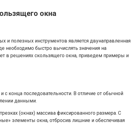
кользящего окна
ых и полезных инструментов является двунаправленная
где необходимо быстро вычислять значения на
гает в решениях скользящего окна, приведем примеры и
к и с конца последовательности. В отличие от обычной
влении данными.
трезках (окнах) массива фиксированного размера. С
ные» элементы окна, отбросив лишние и обеспечивая