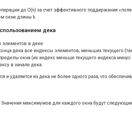
перации до O(n) за счет эффективного поддержания «пол
м окне длины k.
использованием дека
ы элементов в деке.
конца дека все индексы элементов, меньших текущего (та
пределы окна (их индекс меньше текущего индекса минус k
ксу в начале дека.
ся и удаляется из дека не более одного раза, что обеспеч
а k = 3. Значения максимумов для каждого окна будут следующие