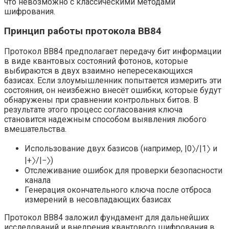
что невозможно с классическими методами
шифрования.
Принцип работы протокола BB84
Протокол BB84 предполагает передачу бит информации
в виде квантовых состояний фотонов, которые
выбираются в двух взаимно непересекающихся
базисах. Если злоумышленник попытается измерить эти
состояния, он неизбежно внесёт ошибки, которые будут
обнаружены при сравнении контрольных битов. В
результате этого процесс согласования ключа
становится надежным способом выявления любого
вмешательства.
Использование двух базисов (например, |0〉/|1〉 и
|+〉/|−〉)
Отслеживание ошибок для проверки безопасности
канала
Генерация окончательного ключа после отброса
измерений в несовпадающих базисах
Протокол BB84 заложил фундамент для дальнейших
исследований и внедрения квантового шифрования в