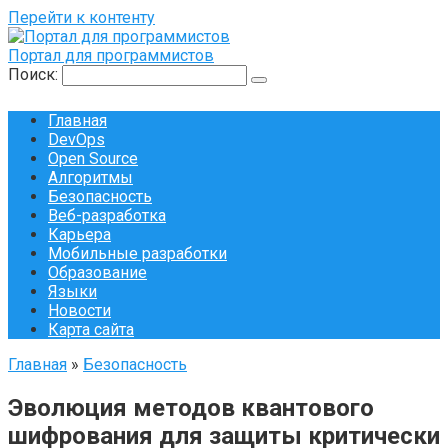
Перейти к контенту
Портал для программистов
Поиск:
Главная
DevOps
Open Source
Алгоритмы
Безопасность
Веб-разработка
Карьера
Мобильные разработки
Образование
Языки
Новости
Карта сайта
Главная
»
Безопасность
Эволюция методов квантового
шифрования для защиты критически