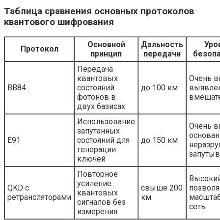
Таблица сравнения основных протоколов
квантового шифрования
Основной
Дальность
Уро
Протокол
принцип
передачи
безоп
Передача
квантовых
Очень в
BB84
состояний
до 100 км
выявле
фотонов в
вмешат
двух базисах
Использование
Очень в
запутанных
основан
E91
состояний для
до 150 км
неразр
генерации
запутыв
ключей
Повторное
Высокий
усиление
QKD с
свыше 200
позволя
квантовых
ретрансляторами
км
масшта
сигналов без
сеть
измерения