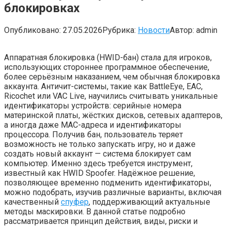
блокировках
Опубликовано:
27.05.2026
Рубрика:
Новости
Автор:
admin
Аппаратная блокировка (HWID-бан) стала для игроков,
использующих стороннее программное обеспечение,
более серьёзным наказанием, чем обычная блокировка
аккаунта. Античит-системы, такие как BattleEye, EAC,
Ricochet или VAC Live, научились считывать уникальные
идентификаторы устройств: серийные номера
материнской платы, жёстких дисков, сетевых адаптеров,
а иногда даже MAC-адреса и идентификаторы
процессора. Получив бан, пользователь теряет
возможность не только запускать игру, но и даже
создать новый аккаунт — система блокирует сам
компьютер. Именно здесь требуется инструмент,
известный как HWID Spoofer. Надёжное решение,
позволяющее временно подменить идентификаторы,
можно подобрать, изучив различные варианты, включая
качественный
спуфер
, поддерживающий актуальные
методы маскировки. В данной статье подробно
рассматривается принцип действия, виды, риски и