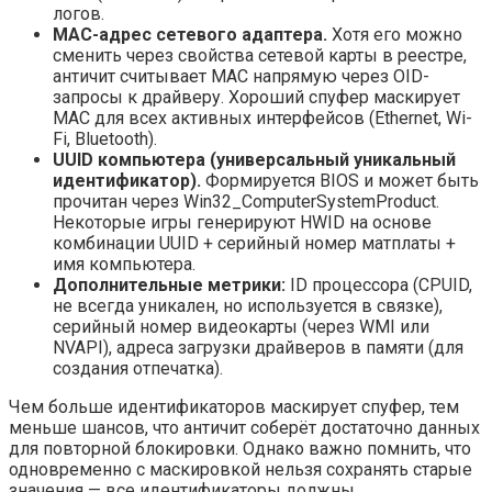
логов.
MAC-адрес сетевого адаптера.
Хотя его можно
сменить через свойства сетевой карты в реестре,
античит считывает MAC напрямую через OID-
запросы к драйверу. Хороший спуфер маскирует
MAC для всех активных интерфейсов (Ethernet, Wi-
Fi, Bluetooth).
UUID компьютера (универсальный уникальный
идентификатор).
Формируется BIOS и может быть
прочитан через Win32_ComputerSystemProduct.
Некоторые игры генерируют HWID на основе
комбинации UUID + серийный номер матплаты +
имя компьютера.
Дополнительные метрики:
ID процессора (CPUID,
не всегда уникален, но используется в связке),
серийный номер видеокарты (через WMI или
NVAPI), адреса загрузки драйверов в памяти (для
создания отпечатка).
Чем больше идентификаторов маскирует спуфер, тем
меньше шансов, что античит соберёт достаточно данных
для повторной блокировки. Однако важно помнить, что
одновременно с маскировкой нельзя сохранять старые
значения — все идентификаторы должны