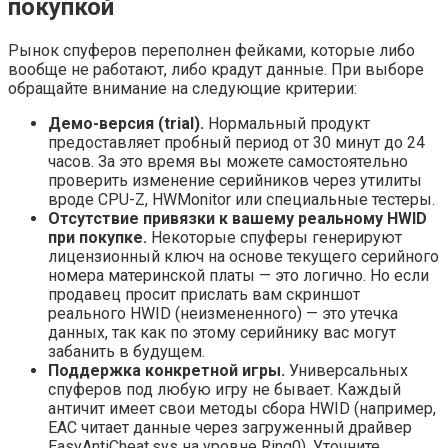
покупкой
Рынок спуферов переполнен фейками, которые либо
вообще не работают, либо крадут данные. При выборе
обращайте внимание на следующие критерии:
Демо-версия (trial).
Нормальный продукт
предоставляет пробный период от 30 минут до 24
часов. За это время вы можете самостоятельно
проверить изменение серийников через утилиты
вроде CPU-Z, HWMonitor или специальные тестеры.
Отсутствие привязки к вашему реальному HWID
при покупке.
Некоторые спуферы генерируют
лицензионный ключ на основе текущего серийного
номера материнской платы — это логично. Но если
продавец просит прислать вам скриншот
реального HWID (неизмененного) — это утечка
данных, так как по этому серийнику вас могут
забанить в будущем.
Поддержка конкретной игры.
Универсальных
спуферов под любую игру не бывает. Каждый
античит имеет свои методы сбора HWID (например,
EAC читает данные через загруженный драйвер
EasyAntiCheat.sys на уровне Ring0). Уточните,