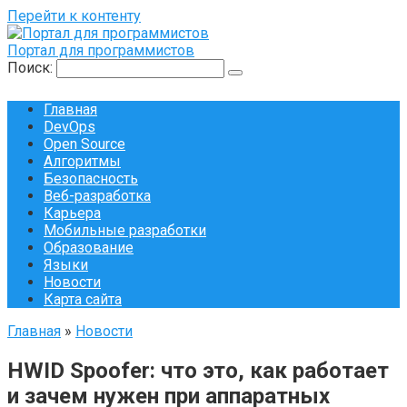
Перейти к контенту
Портал для программистов
Поиск:
Главная
DevOps
Open Source
Алгоритмы
Безопасность
Веб-разработка
Карьера
Мобильные разработки
Образование
Языки
Новости
Карта сайта
Главная
»
Новости
HWID Spoofer: что это, как работает
и зачем нужен при аппаратных