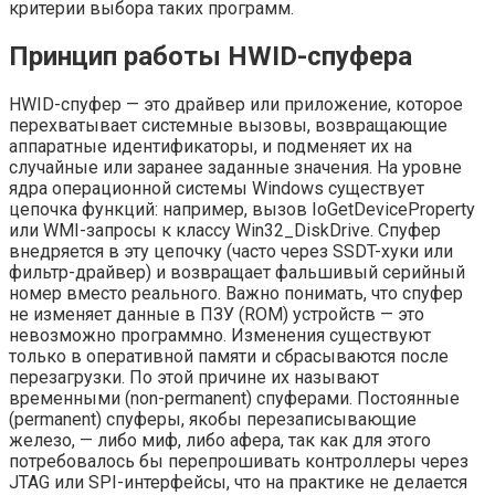
критерии выбора таких программ.
Принцип работы HWID-спуфера
HWID-спуфер — это драйвер или приложение, которое
перехватывает системные вызовы, возвращающие
аппаратные идентификаторы, и подменяет их на
случайные или заранее заданные значения. На уровне
ядра операционной системы Windows существует
цепочка функций: например, вызов IoGetDeviceProperty
или WMI-запросы к классу Win32_DiskDrive. Спуфер
внедряется в эту цепочку (часто через SSDT-хуки или
фильтр-драйвер) и возвращает фальшивый серийный
номер вместо реального. Важно понимать, что спуфер
не изменяет данные в ПЗУ (ROM) устройств — это
невозможно программно. Изменения существуют
только в оперативной памяти и сбрасываются после
перезагрузки. По этой причине их называют
временными (non-permanent) спуферами. Постоянные
(permanent) спуферы, якобы перезаписывающие
железо, — либо миф, либо афера, так как для этого
потребовалось бы перепрошивать контроллеры через
JTAG или SPI-интерфейсы, что на практике не делается