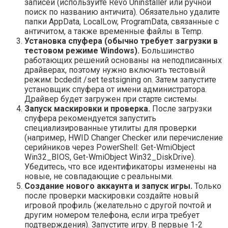
записей (используйте Revo Uninstaller или ручной
поиск по названию античита). Обязательно удалите
папки AppData, LocalLow, ProgramData, связанные с
античитом, а также временные файлы в Temp.
Установка спуфера (обычно требует загрузки в
тестовом режиме Windows).
Большинство
работающих решений основаны на неподписанных
драйверах, поэтому нужно включить тестовый
режим: bcdedit /set testsigning on. Затем запустите
установщик спуфера от имени администратора.
Драйвер будет загружен при старте системы.
Запуск маскировки и проверка.
После загрузки
спуфера рекомендуется запустить
специализированные утилиты для проверки
(например, HWID Changer Checker или перечисление
серийников через PowerShell: Get-WmiObject
Win32_BIOS, Get-WmiObject Win32_DiskDrive).
Убедитесь, что все идентификаторы изменены на
новые, не совпадающие с реальными.
Создание нового аккаунта и запуск игры.
Только
после проверки маскировки создайте новый
игровой профиль (желательно с другой почтой и
другим номером телефона, если игра требует
подтверждения). Запустите игру. В первые 1-2