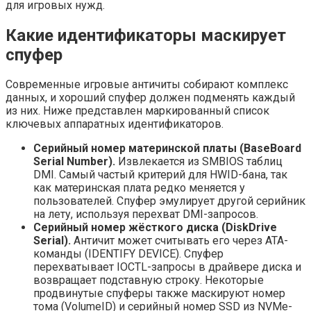
для игровых нужд.
Какие идентификаторы маскирует
спуфер
Современные игровые античиты собирают комплекс
данных, и хороший спуфер должен подменять каждый
из них. Ниже представлен маркированный список
ключевых аппаратных идентификаторов.
Серийный номер материнской платы (BaseBoard
Serial Number).
Извлекается из SMBIOS таблиц
DMI. Самый частый критерий для HWID-бана, так
как материнская плата редко меняется у
пользователей. Спуфер эмулирует другой серийник
на лету, используя перехват DMI-запросов.
Серийный номер жёсткого диска (DiskDrive
Serial).
Античит может считывать его через ATA-
команды (IDENTIFY DEVICE). Спуфер
перехватывает IOCTL-запросы в драйвере диска и
возвращает подставную строку. Некоторые
продвинутые спуферы также маскируют номер
тома (VolumeID) и серийный номер SSD из NVMe-