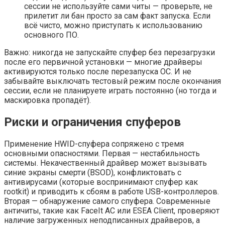
сессии не используйте сами читы — проверьте, не
прилетит ли бан просто за сам факт запуска. Если
всё чисто, можно приступать к использованию
основного ПО.
Важно: никогда не запускайте спуфер без перезагрузки
после его первичной установки — многие драйверы
активируются только после перезапуска ОС. И не
забывайте выключать тестовый режим после окончания
сессии, если не планируете играть постоянно (но тогда и
маскировка пропадёт).
Риски и ограничения спуферов
Применение HWID-спуфера сопряжено с тремя
основными опасностями. Первая — нестабильность
системы. Некачественный драйвер может вызывать
синие экраны смерти (BSOD), конфликтовать с
антивирусами (которые воспринимают спуфер как
rootkit) и приводить к сбоям в работе USB-контроллеров.
Вторая — обнаружение самого спуфера. Современные
античиты, такие как FaceIt AC или ESEA Client, проверяют
наличие загруженных неподписанных драйверов, а