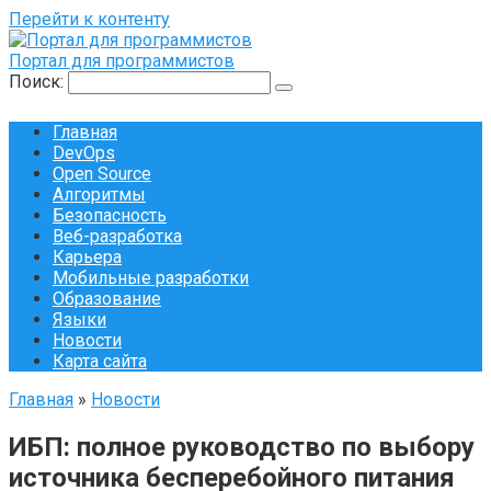
Перейти к контенту
Портал для программистов
Поиск:
Главная
DevOps
Open Source
Алгоритмы
Безопасность
Веб-разработка
Карьера
Мобильные разработки
Образование
Языки
Новости
Карта сайта
Главная
»
Новости
ИБП: полное руководство по выбору
источника бесперебойного питания