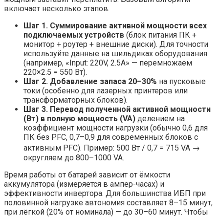
включает несколько этапов.
Шаг 1. Суммирование активной мощности всех
подключаемых устройств
(блок питания ПК +
монитор + роутер + внешние диски). Для точности
используйте данные на шильдиках оборудования
(например, «Input: 220V, 2.5A» — перемножаем
220×2.5 = 550 Вт).
Шаг 2. Добавление запаса 20–30%
на пусковые
токи (особенно для лазерных принтеров или
трансформаторных блоков).
Шаг 3. Перевод полученной активной мощности
(Вт) в полную мощность (VA)
делением на
коэффициент мощности нагрузки (обычно 0,6 для
ПК без PFC, 0,7–0,9 для современных блоков с
активным PFC). Пример: 500 Вт / 0,7 = 715 VA →
округляем до 800–1000 VA.
Время работы от батарей зависит от ёмкости
аккумулятора (измеряется в ампер-часах) и
эффективности инвертора. Для большинства ИБП при
половинной нагрузке автономия составляет 8–15 минут,
при лёгкой (20% от номинала) — до 30–60 минут. Чтобы