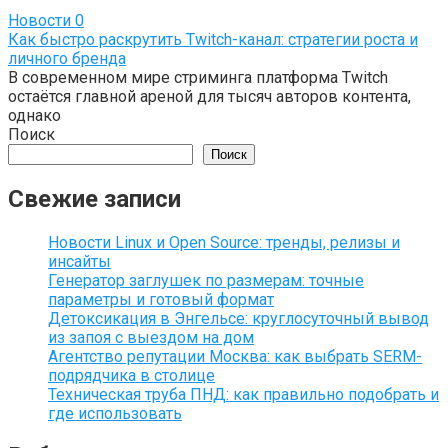
Новости
0
Как быстро раскрутить Twitch-канал: стратегии роста и
личного бренда
В современном мире стриминга платформа Twitch
остаётся главной ареной для тысяч авторов контента,
однако
Поиск
Поиск
Свежие записи
Новости Linux и Open Source: тренды, релизы и
инсайты
Генератор заглушек по размерам: точные
параметры и готовый формат
Детоксикация в Энгельсе: круглосуточный вывод
из запоя с выездом на дом
Агентство репутации Москва: как выбрать SERM-
подрядчика в столице
Техническая труба ПНД: как правильно подобрать и
где использовать