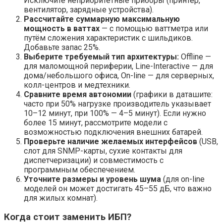
Исключите неприоритетные приборы (принтер,
вентилятор, зарядные устройства).
Рассчитайте суммарную максимальную
мощность в ваттах
— с помощью ваттметра или
путём сложения характеристик с шильдиков.
Добавьте запас 25%.
Выберите требуемый тип архитектуры:
Offline —
для маломощной периферии, Line-Interactive — для
дома/небольшого офиса, On-line — для серверных,
колл-центров и медтехники.
Сравните время автономии
(графики в даташите:
часто при 50% нагрузке производитель указывает
10–12 минут, при 100% — 4–5 минут). Если нужно
более 15 минут, рассмотрите модели с
возможностью подключения внешних батарей.
Проверьте наличие желаемых интерфейсов
(USB,
слот для SNMP-карты, сухие контакты для
диспетчеризации) и совместимость с
программным обеспечением.
Уточните размеры и уровень шума
(для on-line
моделей он может достигать 45–55 дБ, что важно
для жилых комнат).
Когда стоит заменить ИБП?