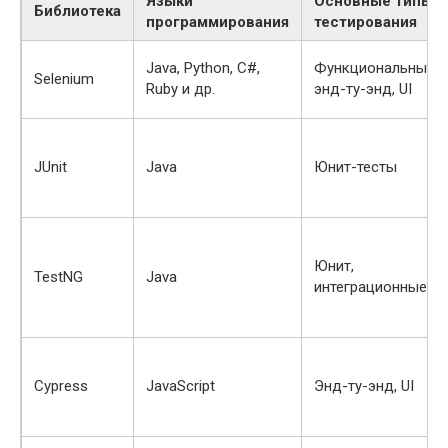
Языки
Основные типы
Библиотека
программирования
тестирования
Java, Python, C#,
Функциональные,
Selenium
Ruby и др.
энд-ту-энд, UI
JUnit
Java
Юнит-тесты
Юнит,
TestNG
Java
интеграционные
Cypress
JavaScript
Энд-ту-энд, UI