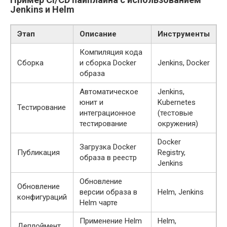
Jenkins и Helm
Этап
Описание
Инструменты
Компиляция кода
Сборка
и сборка Docker
Jenkins, Docker
образа
Автоматическое
Jenkins,
юнит и
Kubernetes
Тестирование
интеграционное
(тестовые
тестирование
окружения)
Docker
Загрузка Docker
Публикация
Registry,
образа в реестр
Jenkins
Обновление
Обновление
версии образа в
Helm, Jenkins
конфигураций
Helm чарте
Применение Helm
Helm,
Деплоймент