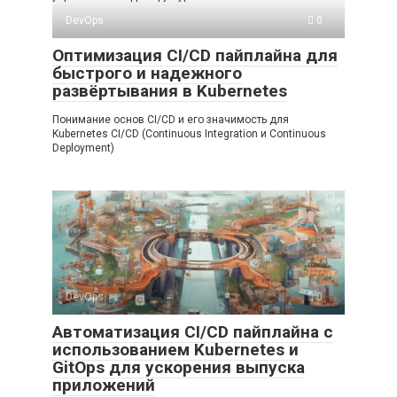
DevOps
0
Оптимизация CI/CD пайплайна для
быстрого и надежного
развёртывания в Kubernetes
Понимание основ CI/CD и его значимость для
Kubernetes CI/CD (Continuous Integration и Continuous
Deployment)
DevOps
0
Автоматизация CI/CD пайплайна с
использованием Kubernetes и
GitOps для ускорения выпуска
приложений