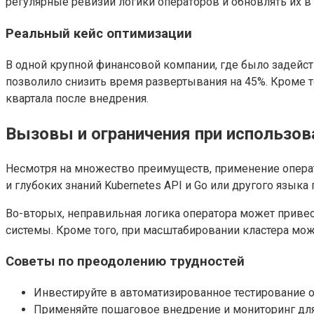
регулярные ревизии логики операторов и обновлять их в
Реальный кейс оптимизации
В одной крупной финансовой компании, где было задейс
позволило снизить время развертывания на 45%. Кроме т
квартала после внедрения.
Вызовы и ограничения при использов
Несмотря на множество преимуществ, применение операто
и глубоких знаний Kubernetes API и Go или другого язык
Во-вторых, неправильная логика оператора может приве
системы. Кроме того, при масштабировании кластера може
Советы по преодолению трудностей
Инвестируйте в автоматизированное тестирование оп
Применяйте пошаговое внедрение и мониторинг для 