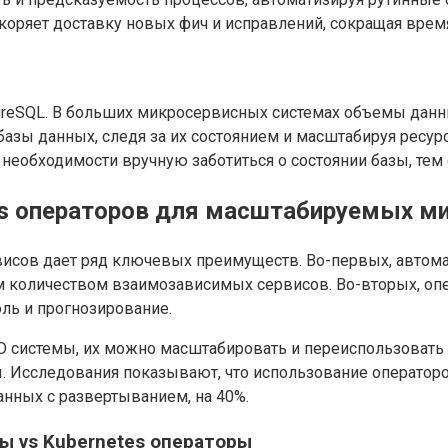
скоряет доставку новых фич и исправлений, сокращая врем
reSQL. В больших микросервисных системах объемы данных
базы данных, следя за их состоянием и масштабируя ресур
необходимости вручную заботиться о состоянии базы, тем
s операторов для масштабируемых м
висов дает ряд ключевых преимуществ. Во-первых, автом
им количеством взаимозависимых сервисов. Во-вторых, о
ль и прогнозирование.
D системы, их можно масштабировать и переиспользовать в
. Исследования показывают, что использование оператор
анных с развертыванием, на 40%.
ы vs Kubernetes операторы