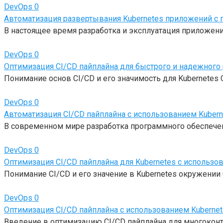
DevOps
0
Автоматизация развертывания Kubernetes приложений с 
В настоящее время разработка и эксплуатация приложен
DevOps
0
Оптимизация CI/CD пайплайна для быстрого и надежного 
Понимание основ CI/CD и его значимость для Kubernetes CI/
DevOps
0
Автоматизация CI/CD пайплайна с использованием Kubern
В современном мире разработка программного обеспечен
DevOps
0
Оптимизация CI/CD пайплайна для Kubernetes с использов
Понимание CI/CD и его значение в Kubernetes окружении Co
DevOps
0
Оптимизация CI/CD пайплайна с использованием Kuberne
Введение в оптимизацию CI/CD пайплайна для многокон