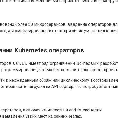
 соответствии с изменениями в приложениях и инфраструкт
твовано более 50 микросервисов, введение операторов д
ого, автоматизированный откат при сбоях уменьшил колич
ании Kubernetes операторов
ров в CI/CD имеет ряд ограничений. Во-первых, разработ
а программирования, что может повысить сложность проект
сти к неожиданным сбоям или циклическому восстановлени
т возникать нагрузка на API сервер, что потребует оптим
ераторов, включая юнит-тесты и end-to-end тесты.
выявления узких мест на ранних этапах.