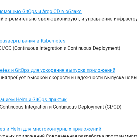
помощью GitOps и Argo CD в облаке
ий стремительно эволюционируют, и управление инфрастру
развёртывания в Kubernetes
CD (Continuous Integration и Continuous Deployment)
etes и GitOps для ускорения выпуска приложений
ия требует высокой скорости и надежности выпуска нов
анием Helm и GitOps практик
ntinuous Integration и Continuous Deployment (CI/CD)
tes и Helm для многоконтурных приложений
турных приложений Современная разработка программного