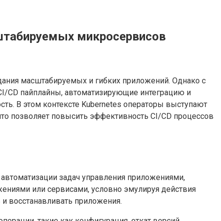
сштабируемых микросервисов
дания масштабируемых и гибких приложений. Однако с
 CI/CD пайплайны, автоматизирующие интеграцию и
ость. В этом контексте Kubernetes операторы выступают
то позволяет повысить эффективность CI/CD процессов
 автоматизации задач управления приложениями,
жениями или сервисами, условно эмулируя действия
ь и восстанавливать приложения.
перации, такие как конфигурация, откат версий,