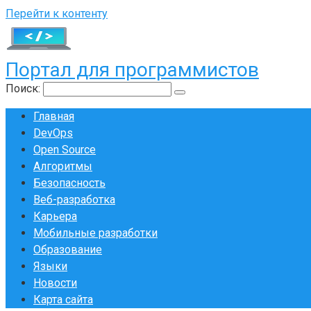
Перейти к контенту
Портал для программистов
Поиск:
Главная
DevOps
Open Source
Алгоритмы
Безопасность
Веб-разработка
Карьера
Мобильные разработки
Образование
Языки
Новости
Карта сайта