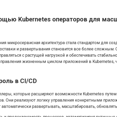
мощью Kubernetes операторов для ма
ия микросервисная архитектура стала стандартом для соз
оставки и развертывания становится все более сложным.
правляться с растущей нагрузкой и обеспечивать стабильн
правления жизненным циклом приложений в Kubernetes, ч
роль в CI/CD
ллеры, которые расширяют возможности Kubernetes путем
ов. Они реализуют логику управления конкретными прило
т автоматически развертывать, масштабировать, обновлят
ь и предсказуемость процессов, автоматизируя рутинные о