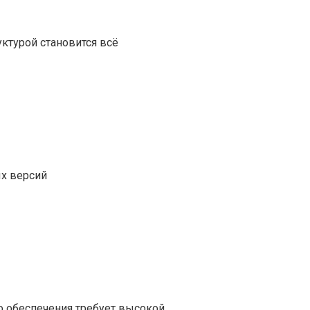
ктурой становится всё
ых версий
 обеспечения требует высокой