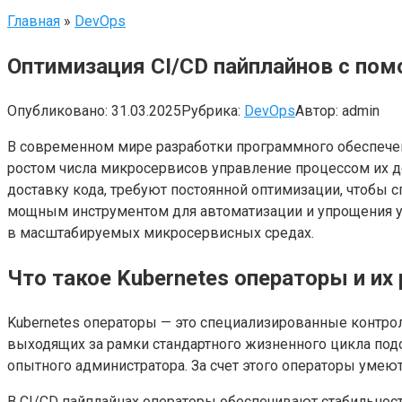
Главная
»
DevOps
Оптимизация CI/CD пайплайнов с по
Опубликовано:
31.03.2025
Рубрика:
DevOps
Автор:
admin
В современном мире разработки программного обеспечен
ростом числа микросервисов управление процессом их д
доставку кода, требуют постоянной оптимизации, чтобы с
мощным инструментом для автоматизации и упрощения у
в масштабируемых микросервисных средах.
Что такое Kubernetes операторы и их 
Kubernetes операторы — это специализированные контро
выходящих за рамки стандартного жизненного цикла под
опытного администратора. За счет этого операторы умею
В CI/CD пайплайнах операторы обеспечивают стабильност