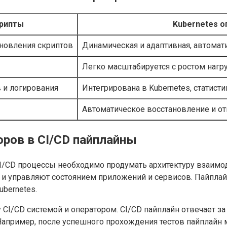
рипты
Kubernetes 
бновления скриптов
Динамическая и адаптивная, автомат
Легко масштабируется с ростом нагр
 и логирования
Интегрирована в Kubernetes, статист
Автоматическое восстановление и о
оров в CI/CD пайплайны
I/CD процессы необходимо продумать архитектуру взаимо
s и управляют состоянием приложений и сервисов. Пайпл
ubernetes.
/CD системой и оператором. CI/CD пайплайн отвечает за с
 Например, после успешного прохождения тестов пайплайн