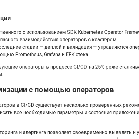
ации
твенного с использованием SDK Kubernetes Operator Frame
зопасного взаимодействия операторов с кластером.
последние стадии — деплой и валидация — управляются опе
щью Prometheus, Grafana и EFK стека.
зующие операторы в процессе CI/CD, на 25% реже сталкив
ы.
мизации с помощью операторов
аторов в CI/CD существует несколько проверенных реком
описать все необходимые параметры и состояния приложени
торинга и алертинга позволяет своевременно выявлять и у