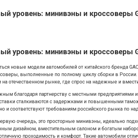
вый уровень: минивэны и кроссоверы 
вый уровень: минивэны и кроссоверы 
ься новые модели автомобилей от китайского бренда GAC,
веры, выполненные по полному циклу сборки в России. Т
и на отечественном рынке, где спрос на надежные и вмес
жным благодаря партнерству с местными предприятиями и
поставки сталкиваются с задержками и повышенными тамо
но и соответствуют требованиям российского рынка по над
первую очередь, это просторные минивэны, идеально под
нным дизайном, вместительным салоном и богатым набором
тличную проходимость и комфорт. Такие автомобили отличн