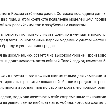
вэны в России стабильно растет. Согласно последним данн
 два года. В этом контексте появление моделей GAC, про
ой как российским, так и зарубежным аналогам.
а помогает не только снизить цену, но и улучшить после
предлагать обновленные версии моделей с учетом местных
к бренду и увеличению продаж.
я на локализацию, остается на высоком уровне. Производс
ть и долговечность автомобилей. Такой подход помогает 
GAC в России — это важный шаг не только для компании, н
вестировать в развитие локальной сборки и предлагать р
енности и создает новые рабочие места, что положительн
одели, ведь они сочетают в себе современные технологии,
ции на рынке важно выбирать автомобили, которые соответ