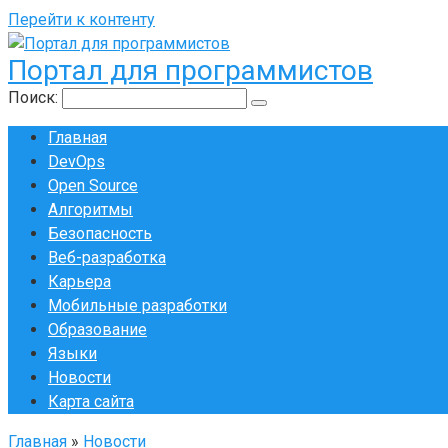
Перейти к контенту
Портал для программистов
Поиск:
Главная
DevOps
Open Source
Алгоритмы
Безопасность
Веб-разработка
Карьера
Мобильные разработки
Образование
Языки
Новости
Карта сайта
Главная
»
Новости