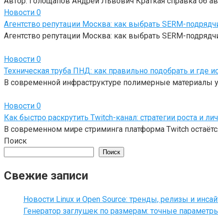
Автор: Голощапов Андрей Львович Краткая справка об ав
Новости
0
Агентство репутации Москва: как выбрать SERM-подрядч
Агентство репутации Москва: как выбрать SERM-подрядчи
Новости
0
Техническая труба ПНД: как правильно подобрать и где и
В современной инфраструктуре полимерные материалы у
Новости
0
Как быстро раскрутить Twitch-канал: стратегии роста и ли
В современном мире стриминга платформа Twitch остаётся
Поиск
Поиск
Свежие записи
Новости Linux и Open Source: тренды, релизы и инса
Генератор заглушек по размерам: точные параметр