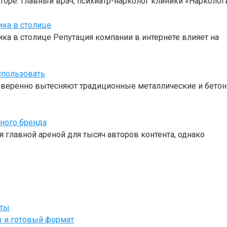
торе: Главный врач, психиатр-нарколог клиники «Нарколо
ика в столице
ка в столице Репутация компании в интернете влияет на
спользовать
веренно вытесняют традиционные металлические и бетон
чного бренда
 главной ареной для тысяч авторов контента, однако
йты
ы и готовый формат