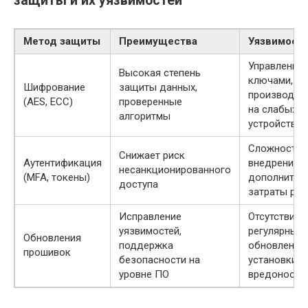
защиты и их уязвимостей
Метод защиты
Преимущества
Уязвимост
Управление
Высокая степень
ключами,
Шифрование
защиты данных,
производит
(AES, ECC)
проверенные
на слабых
алгоритмы
устройствах
Сложность
Снижает риск
Аутентификация
внедрения,
несанкционированного
(MFA, токены)
дополнител
доступа
затраты рес
Исправление
Отсутствие
уязвимостей,
регулярных
Обновления
поддержка
обновлений,
прошивок
безопасности на
установки
уровне ПО
вредоносно