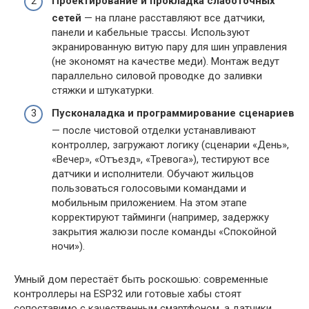
Проектирование и прокладка слаботочных
сетей
— на плане расставляют все датчики,
панели и кабельные трассы. Используют
экранированную витую пару для шин управления
(не экономят на качестве меди). Монтаж ведут
параллельно силовой проводке до заливки
стяжки и штукатурки.
Пусконаладка и программирование сценариев
— после чистовой отделки устанавливают
контроллер, загружают логику (сценарии «День»,
«Вечер», «Отъезд», «Тревога»), тестируют все
датчики и исполнители. Обучают жильцов
пользоваться голосовыми командами и
мобильным приложением. На этом этапе
корректируют тайминги (например, задержку
закрытия жалюзи после команды «Спокойной
ночи»).
Умный дом перестаёт быть роскошью: современные
контроллеры на ESP32 или готовые хабы стоят
сопоставимо с качественным смартфоном, а датчики