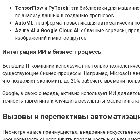
TensorFlow и PyTorch:
эти библиотеки для машинно
по анализу данных и созданию прогнозов.
AutoML:
платформа, позволяющая автоматически по
Azure AI и Google Cloud AI:
облачные сервисы, предл
изображений и многое другое.
Интеграция ИИ в бизнес-процессы
Большие IT-компании используют не только технологиче
существующие бизнес-процессы. Например, Microsoft внед
что позволяет экономить до 20% рабочего времени польз
Google, в свою очередь, активно использует ИИ для ав
точность таргетинга и улучшить результаты маркетинга к
Вызовы и перспективы автоматизац
Несмотря на все преимущества, внедрение искусственног
необходимость обеспечивать прозрачность и объяснимост