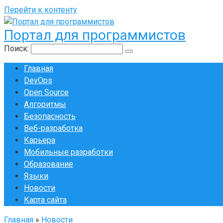
Перейти к контенту
Портал для программистов
Поиск:
Главная
DevOps
Open Source
Алгоритмы
Безопасность
Веб-разработка
Карьера
Мобильные разработки
Образование
Языки
Новости
Карта сайта
Главная
»
Новости