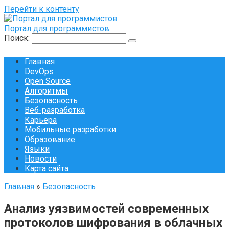
Перейти к контенту
Портал для программистов
Поиск:
Главная
DevOps
Open Source
Алгоритмы
Безопасность
Веб-разработка
Карьера
Мобильные разработки
Образование
Языки
Новости
Карта сайта
Главная
»
Безопасность
Анализ уязвимостей современных
протоколов шифрования в облачных