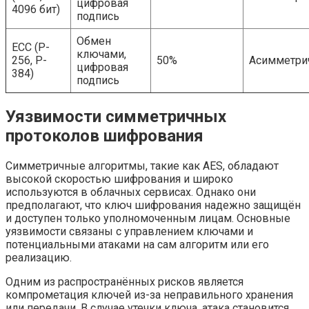
цифровая
4096 бит)
подпись
Обмен
ECC (P-
ключами,
256, P-
50%
Асимметри
цифровая
384)
подпись
Уязвимости симметричных
протоколов шифрования
Симметричные алгоритмы, такие как AES, обладают
высокой скоростью шифрования и широко
используются в облачных сервисах. Однако они
предполагают, что ключ шифрования надежно защищён
и доступен только уполномоченным лицам. Основные
уязвимости связаны с управлением ключами и
потенциальными атаками на сам алгоритм или его
реализацию.
Одним из распространённых рисков является
компрометация ключей из-за неправильного хранения
или передачи. В случае утечки ключа, атака становится