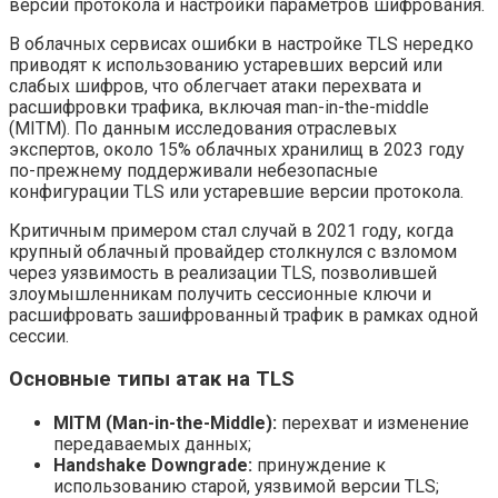
версий протокола и настройки параметров шифрования.
В облачных сервисах ошибки в настройке TLS нередко
приводят к использованию устаревших версий или
слабых шифров, что облегчает атаки перехвата и
расшифровки трафика, включая man-in-the-middle
(MITM). По данным исследования отраслевых
экспертов, около 15% облачных хранилищ в 2023 году
по-прежнему поддерживали небезопасные
конфигурации TLS или устаревшие версии протокола.
Критичным примером стал случай в 2021 году, когда
крупный облачный провайдер столкнулся с взломом
через уязвимость в реализации TLS, позволившей
злоумышленникам получить сессионные ключи и
расшифровать зашифрованный трафик в рамках одной
сессии.
Основные типы атак на TLS
MITM (Man-in-the-Middle):
перехват и изменение
передаваемых данных;
Handshake Downgrade:
принуждение к
использованию старой, уязвимой версии TLS;