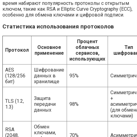
время набирают популярность протоколы с открытым
ключом, такие как RSA и Elliptic Curve Cryptography (ECC),
особенно для обмена ключами и цифровой подписи.
Статистика использования протоколов
Процент
Основное
облачных
Тип
Протокол
применение
сервисов,
шифрова
использующих
AES
Шифрование
(128/256
данных в
95%
Симметрич
бит)
хранилище
Симметрич
Защита
+
TLS (1.2,
передачи
98%
асимметри
1.3)
данных
(для обмен
ключами)
Обмен
RSA
ключами,
(2048,
70%
Асимметри