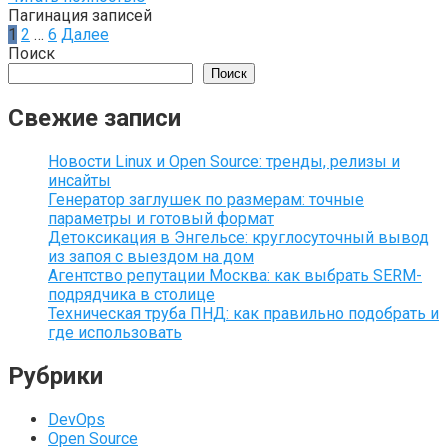
Пагинация записей
1
2
…
6
Далее
Поиск
Поиск
Свежие записи
Новости Linux и Open Source: тренды, релизы и
инсайты
Генератор заглушек по размерам: точные
параметры и готовый формат
Детоксикация в Энгельсе: круглосуточный вывод
из запоя с выездом на дом
Агентство репутации Москва: как выбрать SERM-
подрядчика в столице
Техническая труба ПНД: как правильно подобрать и
где использовать
Рубрики
DevOps
Open Source