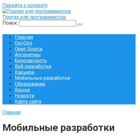
Перейти к контенту
Портал для программистов
Поиск:
Главная
DevOps
Open Source
Алгоритмы
Безопасность
Веб-разработка
Карьера
Мобильные разработки
Образование
Языки
Новости
Карта сайта
Главная
Мобильные разработки