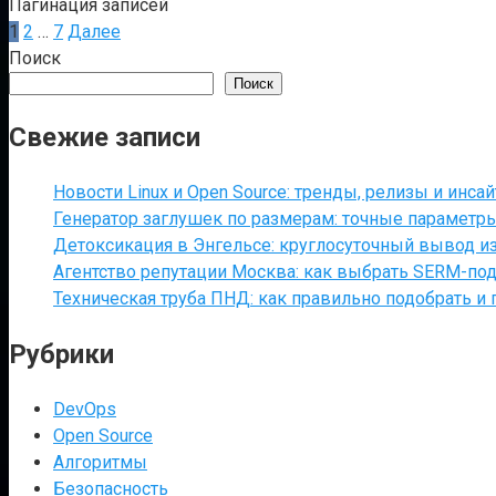
Пагинация записей
1
2
…
7
Далее
Поиск
Поиск
Свежие записи
Новости Linux и Open Source: тренды, релизы и инса
Генератор заглушек по размерам: точные параметр
Детоксикация в Энгельсе: круглосуточный вывод из
Агентство репутации Москва: как выбрать SERM-под
Техническая труба ПНД: как правильно подобрать и 
Рубрики
DevOps
Open Source
Алгоритмы
Безопасность