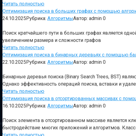
Читать полностью
Оптимизация поиска в больших графах с помощью алгор
24.10.2025
Рубрика:
Алгоритмы
Автор:
admin
0
Поиск кратчайшего пути в больших графах является одной
увеличением размера и сложности графов
Читать полностью
Оптимизация поиска в бинарных деревьях с помощью б
22.10.2025
Рубрика:
Алгоритмы
Автор:
admin
0
Бинарные деревья поиска (Binary Search Trees, BST) яв
Однако эффективность операций поиска, вставки и удале
Читать полностью
Оптимизация поиска в отсортированных массивах с помо
16.10.2025
Рубрика:
Алгоритмы
Автор:
admin
0
Поиск элемента в отсортированном массиве является кл
быстродействие многих приложений и алгоритмов. Класс
Читать полностью