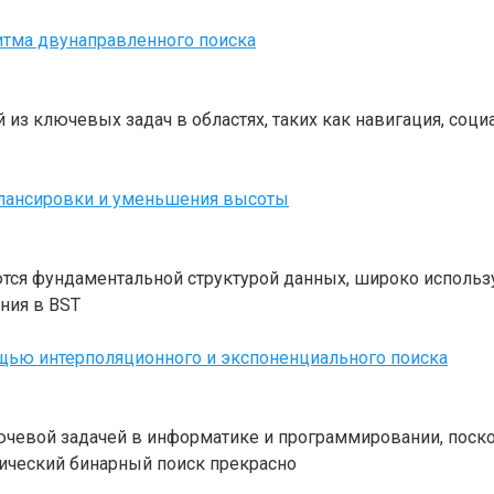
итма двунаправленного поиска
 из ключевых задач в областях, таких как навигация, соц
алансировки и уменьшения высоты
ляются фундаментальной структурой данных, широко исполь
ния в BST
щью интерполяционного и экспоненциального поиска
ючевой задачей в информатике и программировании, поско
ический бинарный поиск прекрасно