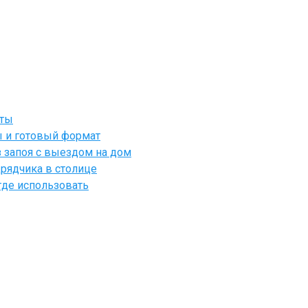
йты
ы и готовый формат
 запоя с выездом на дом
рядчика в столице
где использовать