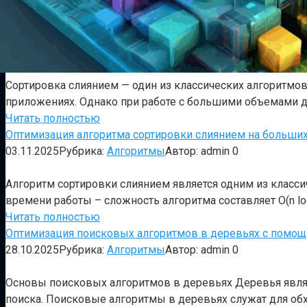
Сортировка слиянием — один из классических алгоритмов
приложениях. Однако при работе с большими объемами 
Читать полностью
Оптимизация алгоритма сортировки слиянием на больши
03.11.2025
Рубрика:
Алгоритмы
Автор:
admin
0
Алгоритм сортировки слиянием является одним из класси
времени работы – сложность алгоритма составляет O(n log
Читать полностью
Оптимизация поисковых алгоритмов в деревьях с помощ
28.10.2025
Рубрика:
Алгоритмы
Автор:
admin
0
Основы поисковых алгоритмов в деревьях Деревья явля
поиска. Поисковые алгоритмы в деревьях служат для обх