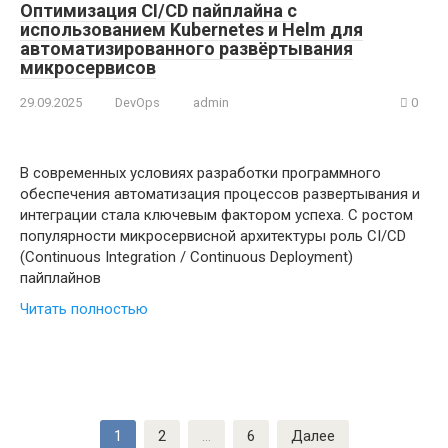
Оптимизация CI/CD пайплайна с
использованием Kubernetes и Helm для
автоматизированного развёртывания
микросервисов
29.09.2025
DevOps
admin
0
В современных условиях разработки программного
обеспечения автоматизация процессов развертывания и
интеграции стала ключевым фактором успеха. С ростом
популярности микросервисной архитектуры роль CI/CD
(Continuous Integration / Continuous Deployment)
пайплайнов
Читать полностью
Пагинация
1
2
…
6
Далее