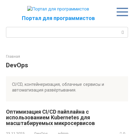
Перейти
к
контенту
Портал для программистов
Поиск:
Главная
DevOps
CI/CD, контейнеризация, облачные сервисы и
автоматизация развёртывания.
Оптимизация CI/CD пайплайна с
использованием Kubernetes для
масштабируемых микросервисов
23.11.2025
DevOps
admin
0