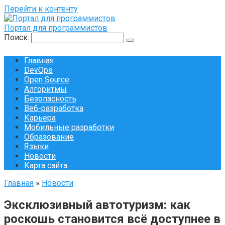
Перейти к контенту
Портал для программистов
Поиск:
Главная
DevOps
Open Source
Алгоритмы
Безопасность
Веб-разработка
Карьера
Мобильные разработки
Образование
Языки
Новости
Карта сайта
Главная
»
Новости
Эксклюзивный автотуризм: как
роскошь становится всё доступнее в