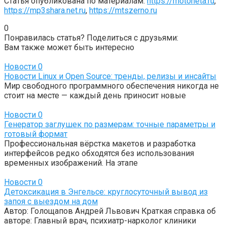
Статья опубликована по материалам:
https://motoneta.ru
,
https://mp3shara.net.ru
,
https://mtszerno.ru
0
Понравилась статья? Поделиться с друзьями:
Вам также может быть интересно
Новости
0
Новости Linux и Open Source: тренды, релизы и инсайты
Мир свободного программного обеспечения никогда не
стоит на месте — каждый день приносит новые
Новости
0
Генератор заглушек по размерам: точные параметры и
готовый формат
Профессиональная вёрстка макетов и разработка
интерфейсов редко обходятся без использования
временных изображений. На этапе
Новости
0
Детоксикация в Энгельсе: круглосуточный вывод из
запоя с выездом на дом
Автор: Голощапов Андрей Львович Краткая справка об
авторе: Главный врач, психиатр-нарколог клиники