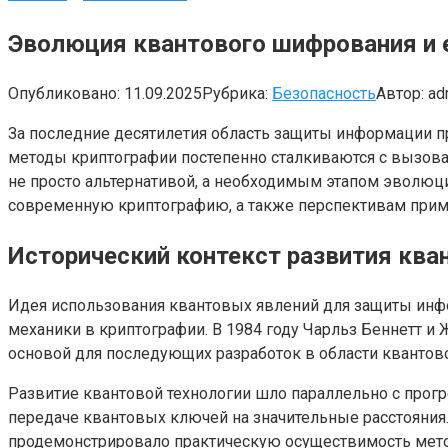
Эволюция квантового шифрования и е
Опубликовано:
11.09.2025
Рубрика:
Безопасность
Автор:
ad
За последние десятилетия область защиты информации п
методы криптографии постепенно сталкиваются с вызовам
не просто альтернативой, а необходимым этапом эволюц
современную криптографию, а также перспективам прим
Исторический контекст развития кв
Идея использования квантовых явлений для защиты инфо
механики в криптографии. В 1984 году Чарльз Беннетт и
основой для последующих разработок в области квантов
Развитие квантовой технологии шло параллельно с прогр
передаче квантовых ключей на значительные расстояния
продемонстрировало практическую осуществимость мето