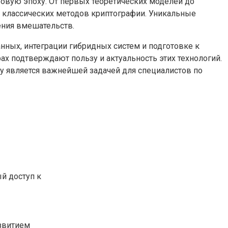
овую эпоху. От первых теоретических моделей до
 классических методов криптографии. Уникальные
ния вмешательств.
ных, интеграции гибридных систем и подготовке к
х подтверждают пользу и актуальность этих технологий.
му является важнейшей задачей для специалистов по
й доступ к
азвитием