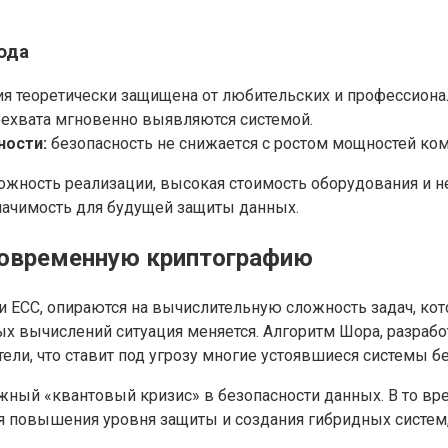
ода
я теоретически защищена от любительских и профессиона
хвата мгновенно выявляются системой.
ности:
безопасность не снижаетcя с ростом мощностей ко
ложность реализации, высокая стоимость оборудования и 
значимость для будущей защиты данных.
современную криптографию
и ECC, опираются на вычислительную сложность задач, ко
ых вычислений ситуация меняется. Алгоритм Шора, разраб
ли, что ставит под угрозу многие устоявшиеся системы бе
ный «квантовый кризис» в безопасности данных. В то вре
ля повышения уровня защиты и создания гибридных систе