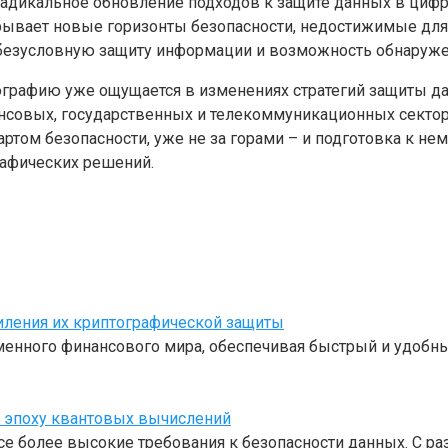
адикальное обновление подходов к защите данных в цифр
рывает новые горизонты безопасности, недостижимые для
безусловную защиту информации и возможность обнаруже
рафию уже ощущается в изменениях стратегий защиты дан
совых, государственных и телекоммуникационных сектора
ртом безопасности, уже не за горами – и подготовка к не
рафических решений.
иления их криптографической защиты
нного финансового мира, обеспечивая быстрый и удобны
 эпоху квантовых вычислений
е более высокие требования к безопасности данных. С р