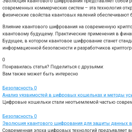
Эволюция квантового шифрования представляет собой р
современных коммерческих систем – эта технология отк
физические свойства квантовых явлений обеспечивают 
Влияние квантового шифрования на современную криптог
квантовому будущему. Практические применения в финан
Будущее, в котором квантовое шифрование станет станда
информационной безопасности и разработчиков криптог
0
Понравилась статья? Поделиться с друзьями:
Вам также может быть интересно
Безопасность
0
Анализ уязвимостей в цифровых кошельках и методы ус
Цифровые кошельки стали неотъемлемой частью совреме
Безопасность
0
Эволюция квантового шифрования для защиты данных в
Современная эпоха цифровых технологий предъявляет вс