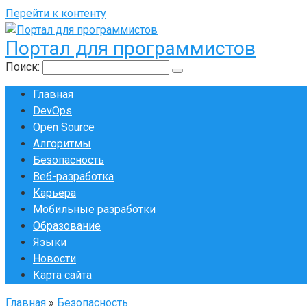
Перейти к контенту
Портал для программистов
Поиск:
Главная
DevOps
Open Source
Алгоритмы
Безопасность
Веб-разработка
Карьера
Мобильные разработки
Образование
Языки
Новости
Карта сайта
Главная
»
Безопасность