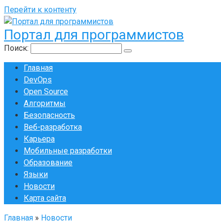
Перейти к контенту
Портал для программистов
Поиск:
Главная
DevOps
Open Source
Алгоритмы
Безопасность
Веб-разработка
Карьера
Мобильные разработки
Образование
Языки
Новости
Карта сайта
Главная
»
Новости