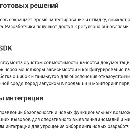
 готовых решений
в сокращает время на тестирование и отладку, снижает 
та. Разработчики получают доступ к регулярно обновляе
 SDK
струмента с учётом совместимости, качества документаци
ек через менеджеры зависимостей и конфигурирование па
отка ошибок и тайм-аутов для обеспечения отказоустойчи
нной среде перед запуском в продакшн и мониторинг перв
ы интеграции
справлений безопасности и новых функциональных возмо
шних вызовов для оперативного выявления аномалий и м
ла интеграции для упрощения онбординга новых разработч