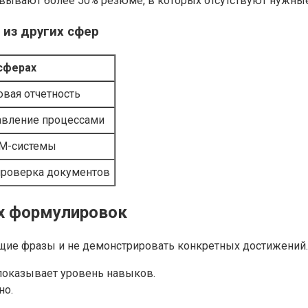
аковывают более 50% резюме, в которых отсутствуют нужн
 из других сфер
 сферах
вая отчетность
авление процессами
RM-системы
 проверка документов
х формулировок
ие фразы и не демонстрировать конкретных достижений.
показывает уровень навыков.
но.