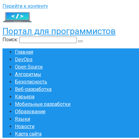
Перейти к контенту
Портал для программистов
Поиск:
Главная
DevOps
Open Source
Алгоритмы
Безопасность
Веб-разработка
Карьера
Мобильные разработки
Образование
Языки
Новости
Карта сайта