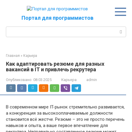
Перейти
к
контенту
Портал для программистов
Поиск:
Главная
»
Карьера
Как адаптировать резюме для разных
вакансий в IT и привлечь рекрутера
Опубликовано:
08.03.2025
Карьера
admin
В современном мире IT-рынок стремительно развивается,
а конкуренция за высокооплачиваемые должности
становится всё жестче. Резюме – это не просто перечень
навыков и опыта, а ваше первое впечатление для
рекрутера. Неправильно составленное резюме может