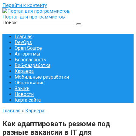
Перейти к контенту
Портал для программистов
Поиск:
Главная
DevOps
Open Source
Алгоритмы
Безопасность
Веб-разработка
Карьера
Мобильные разработки
Образование
Языки
Новости
Карта сайта
Главная
»
Карьера
Как адаптировать резюме под
разные вакансии в IT для