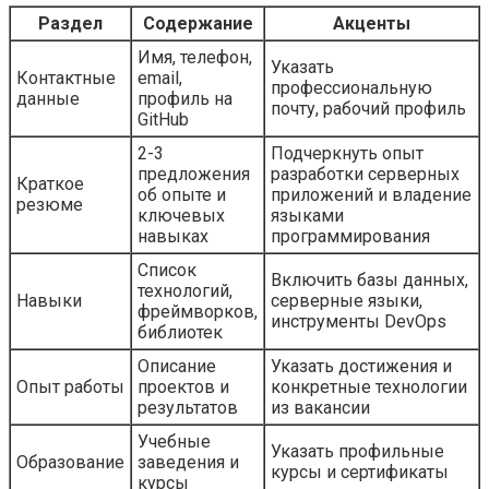
Раздел
Содержание
Акценты
Имя, телефон,
Указать
Контактные
email,
профессиональную
данные
профиль на
почту, рабочий профиль
GitHub
2-3
Подчеркнуть опыт
предложения
разработки серверных
Краткое
об опыте и
приложений и владение
резюме
ключевых
языками
навыках
программирования
Список
Включить базы данных,
технологий,
Навыки
серверные языки,
фреймворков,
инструменты DevOps
библиотек
Описание
Указать достижения и
Опыт работы
проектов и
конкретные технологии
результатов
из вакансии
Учебные
Указать профильные
Образование
заведения и
курсы и сертификаты
курсы