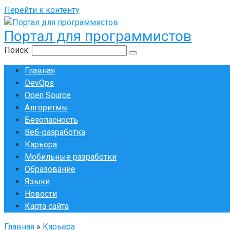
Перейти к контенту
Портал для программистов
Поиск:
Главная
DevOps
Open Source
Алгоритмы
Безопасность
Веб-разработка
Карьера
Мобильные разработки
Образование
Языки
Новости
Карта сайта
Главная
»
Карьера