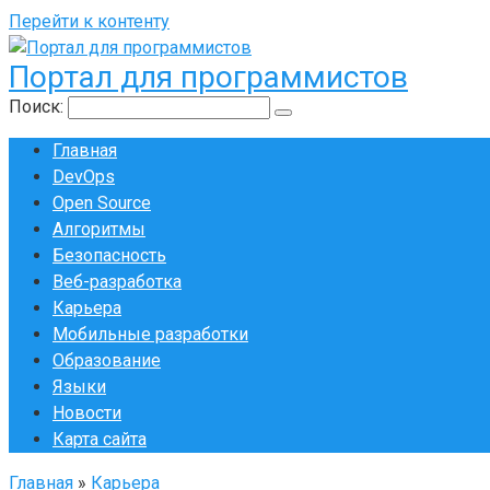
Перейти к контенту
Портал для программистов
Поиск:
Главная
DevOps
Open Source
Алгоритмы
Безопасность
Веб-разработка
Карьера
Мобильные разработки
Образование
Языки
Новости
Карта сайта
Главная
»
Карьера