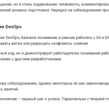
ение, но и стиль кодирования: читаемость, комментирован
изкий уровень подготовки. Нередко на собеседовании пр
ми DevOps
ние DevOps, базовое понимание и умение работать с Git и
давать ветки или разрешать конфликты слияния.
енный код, но и демонстрирует работодателю понимание ра
ловиях с другими разработчиками.
ому собеседованию, однако некоторые из них зарекоменд
ь занятий.
олнение – первый шаг к успеху. Параллельно с теорией ст