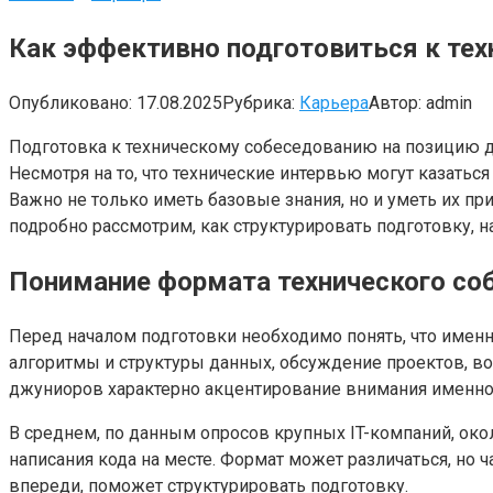
Как эффективно подготовиться к те
Опубликовано:
17.08.2025
Рубрика:
Карьера
Автор:
admin
Подготовка к техническому собеседованию на позицию 
Несмотря на то, что технические интервью могут казат
Важно не только иметь базовые знания, но и уметь их п
подробно рассмотрим, как структурировать подготовку, н
Понимание формата технического со
Перед началом подготовки необходимо понять, что именно
алгоритмы и структуры данных, обсуждение проектов, в
джуниоров характерно акцентирование внимания именно
В среднем, по данным опросов крупных IT-компаний, око
написания кода на месте. Формат может различаться, но 
впереди, поможет структурировать подготовку.