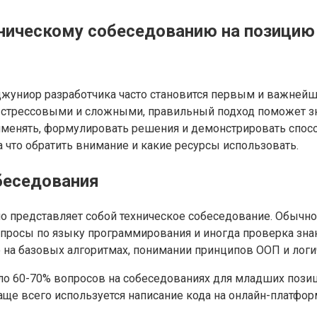
хническому собеседованию на позицию
джуниор разработчика часто становится первым и важней
ься стрессовыми и сложными, правильный подход поможет 
рименять, формулировать решения и демонстрировать спосо
а что обратить внимание и какие ресурсы использовать.
беседования
 представляет собой техническое собеседование. Обычно о
опросы по языку программирования и иногда проверка зна
 на базовых алгоритмах, понимании принципов ООП и лог
ло 60-70% вопросов на собеседованиях для младших позиц
чаще всего используется написание кода на онлайн-платфор