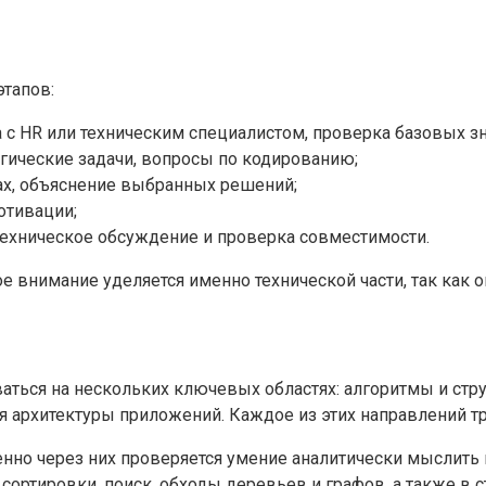
этапов:
 с HR или техническим специалистом, проверка базовых зн
гические задачи, вопросы по кодированию;
ах, объяснение выбранных решений;
мотивации;
техническое обсуждение и проверка совместимости.
е внимание уделяется именно технической части, так как 
ться на нескольких ключевых областях: алгоритмы и стру
я архитектуры приложений. Каждое из этих направлений тр
нно через них проверяется умение аналитически мыслить 
 сортировки, поиск, обходы деревьев и графов, а также в с