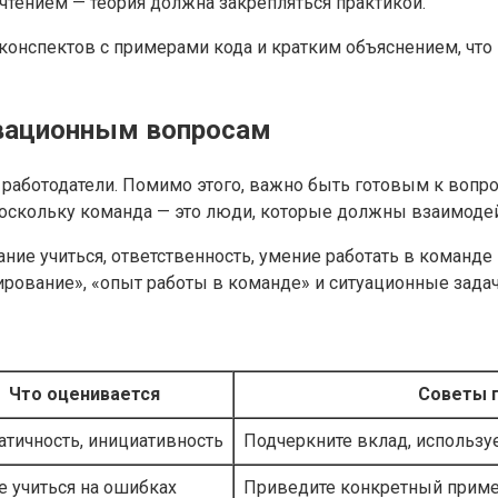
 чтением — теория должна закрепляться практикой.
нспектов с примерами кода и кратким объяснением, что п
ивационным вопросам
ть работодатели. Помимо этого, важно быть готовым к воп
, поскольку команда — это люди, которые должны взаимод
ние учиться, ответственность, умение работать в команде
ирование», «опыт работы в команде» и ситуационные задач
Что оценивается
Советы п
атичность, инициативность
Подчеркните вклад, использу
е учиться на ошибках
Приведите конкретный прим