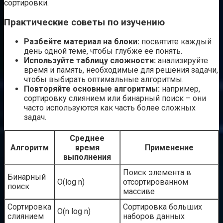
сортировки.
Практические советы по изучению
Разбейте материал на блоки:
посвятите каждый
день одной теме, чтобы глубже её понять.
Используйте таблицу сложности:
анализируйте
время и память, необходимые для решения задачи,
чтобы выбирать оптимальные алгоритмы.
Повторяйте основные алгоритмы:
например,
сортировку слиянием или бинарный поиск – они
часто используются как часть более сложных
задач.
Среднее
Алгоритм
время
Применение
выполнения
Поиск элемента в
Бинарный
O(log n)
отсортированном
поиск
массиве
Сортировка
Сортировка больших
O(n log n)
слиянием
наборов данных