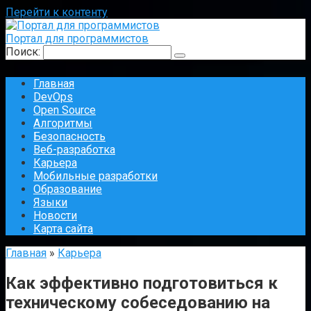
Перейти к контенту
Портал для программистов
Поиск:
Главная
DevOps
Open Source
Алгоритмы
Безопасность
Веб-разработка
Карьера
Мобильные разработки
Образование
Языки
Новости
Карта сайта
Главная
»
Карьера
Как эффективно подготовиться к
техническому собеседованию на