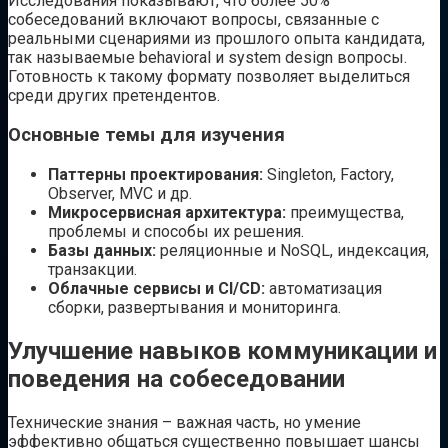
Исследования показывают, что более 50%
собеседований включают вопросы, связанные с
реальными сценариями из прошлого опыта кандидата,
так называемые behavioral и system design вопросы.
Готовность к такому формату позволяет выделиться
среди других претендентов.
Основные темы для изучения
Паттерны проектирования:
Singleton, Factory,
Observer, MVC и др.
Микросервисная архитектура:
преимущества,
проблемы и способы их решения.
Базы данных:
реляционные и NoSQL, индексация,
транзакции.
Облачные сервисы и CI/CD:
автоматизация
сборки, развертывания и мониторинга.
Улучшение навыков коммуникации и
поведения на собеседовании
Технические знания – важная часть, но умение
эффективно общаться существенно повышает шансы