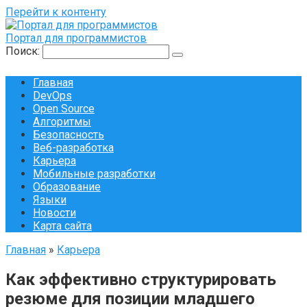
Перейти к контенту
Портал для программистов
Поиск:
Главная
DevOps
Open Source
Алгоритмы
Безопасность
Веб-разработка
Карьера
Мобильные разработки
Образование
Языки
Новости
Карта сайта
Главная
»
Карьера
Как эффективно структурировать
резюме для позиции младшего