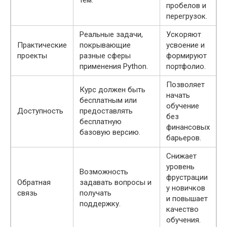
тем.
пробелов и
перегрузок.
Реальные задачи,
Ускоряют
Практические
покрывающие
усвоение и
проекты
разные сферы
формируют
применения Python.
портфолио.
Позволяет
Курс должен быть
начать
бесплатным или
обучение
Доступность
предоставлять
без
бесплатную
финансовых
базовую версию.
барьеров.
Снижает
уровень
Возможность
фрустрации
Обратная
задавать вопросы и
у новичков
связь
получать
и повышает
поддержку.
качество
обучения.