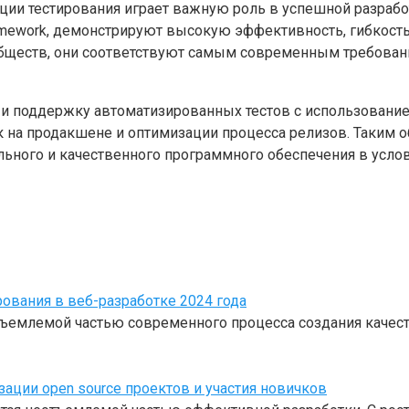
ации тестирования играет важную роль в успешной разра
 Framework, демонстрируют высокую эффективность, гибко
обществ, они соответствуют самым современным требован
 и поддержку автоматизированных тестов с использовани
на продакшене и оптимизации процесса релизов. Таким об
льного и качественного программного обеспечения в усло
рования в веб-разработке 2024 года
отъемлемой частью современного процесса создания каче
ации open source проектов и участия новичков