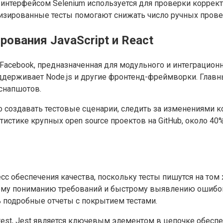
интерфейсом Selenium используется для проверки коррект
тизированные тесты помогают снижать число ручных прове
ования JavaScript и React
я Facebook, предназначенная для модульного и интеграцион
поддерживает Node.js и другие фронтенд-фреймворки. Глав
снапшотов.
о создавать тестовые сценарии, следить за изменениями 
тистике крупных open source проектов на GitHub, около 40
сс обеспечения качества, поскольку тесты пишутся на том 
ему пониманию требований и быстрому выявлению ошибок н
ь подробные отчеты с покрытием тестами.
terest, Jest является ключевым элементом в цепочке обес