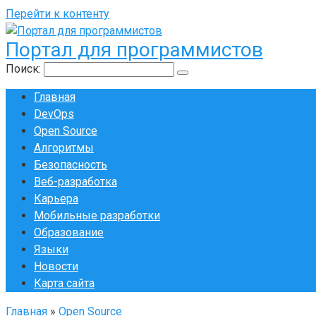
Перейти к контенту
Портал для программистов
Поиск:
Главная
DevOps
Open Source
Алгоритмы
Безопасность
Веб-разработка
Карьера
Мобильные разработки
Образование
Языки
Новости
Карта сайта
Главная
»
Open Source