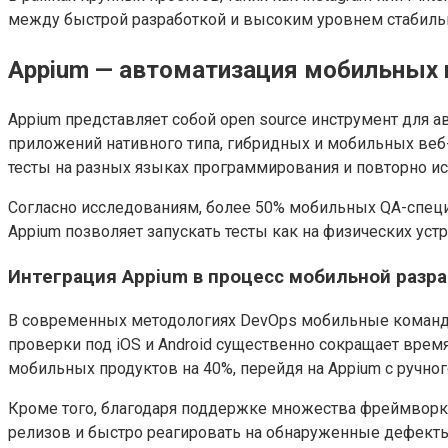
между быстрой разработкой и высоким уровнем стабильн
Appium — автоматизация мобильных
Appium представляет собой open source инструмент для 
приложений нативного типа, гибридных и мобильных веб
тесты на разных языках программирования и повторно ис
Согласно исследованиям, более 50% мобильных QA-специ
Appium позволяет запускать тесты как на физических уст
Интеграция Appium в процесс мобильной разр
В современных методологиях DevOps мобильные команды
проверки под iOS и Android существенно сокращает врем
мобильных продуктов на 40%, перейдя на Appium с ручно
Кроме того, благодаря поддержке множества фреймворко
релизов и быстро реагировать на обнаруженные дефекты