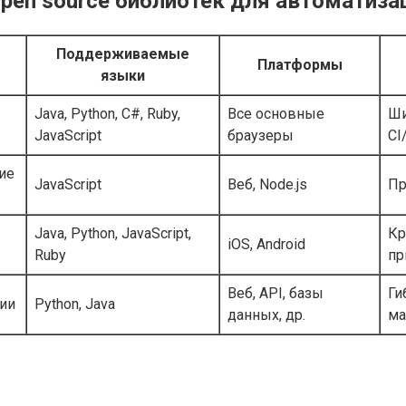
pen source библиотек для автоматиза
Поддерживаемые
Платформы
языки
Java, Python, C#, Ruby,
Все основные
Ши
JavaScript
браузеры
CI
ие
JavaScript
Веб, Node.js
Пр
Java, Python, JavaScript,
Кр
iOS, Android
Ruby
пр
Веб, API, базы
Ги
ии
Python, Java
данных, др.
ма