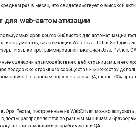
в среднем раз в месяц, что свидетельствует о высокой акт
т для web-автоматизации
спользуемых open source библиотек для автоматизации те
р инструментов, включающий WebDriver, IDE и Grid для ра
еры и языки программирования, включая Java, Python, C#, 
ные сценарии взаимодействия с веб-страницами, и его ар
одаря поддержке огромного сообщества и множеству допол
х компаниях. По данным опросов рынка QA, около 70% орга
evOps. Тесты, построенные на WebDriver, можно запускать
id, тесты распределяются по разным машинам и браузерам
ржку тестов командами разработчиков и QA.