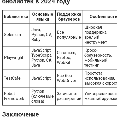
библиотек в 2024 году
Основные
Поддержка
Библиотека
Особенност
языки
браузеров
Широкая
Java,
Все
поддержка,
Selenium
Python, C#,
популярные
зрелый
Ruby
инструмент
JavaScript,
Кросс-
Chromium,
TypeScript,
браузерность,
Playwright
Firefox,
Python, C#,
мобильный
WebKit
Java
тестинг
Простота
Все без
TestCafe
JavaScript
использования,
WebDriver
высокая скорос
Python
Robot
Зависит от
Универсальност
(ключевые
Framework
расширений
масштабируемо
слова)
Заключение