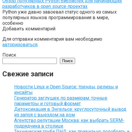
Обзор популярных Python библиотек для начинающих
разработчиков в open source проектах
Python уже давно завоевал статус одного из самых
популярных языков программирования в мире,
особенно
Добавить комментарий
Для отправки комментария вам необходимо
авторизоваться
.
Поиск
Поиск
Свежие записи
Новости Linux и Open Source: тренды, релизы и
инсайты
Генератор заглушек по размерам: точные
параметры и готовый формат
Детоксикация в Энгельсе: круглосуточный вывод
из запоя с выездом на дом
Агентство репутации Москва: как выбрать SERM-
подрядчика в столице
Техническая труба ПНД: как правильно подобрать и