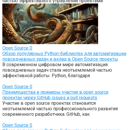
частью эффективного управления проектами
Open Source
0
Обзор популярных Python-библиотек для автоматизации
повседневных задач и вклад в Open Source проекты
В современном цифровом мире автоматизация
повседневных задач стала неотъемлемой частью
эффективной работы. Python, благодаря
Open Source
0
Преимущества и примеры участия в open source
проектах через GitHub issues и pull requests
Участие в open source проектах становится
неотъемлемой частью профессионального развития
современного разработчика. GitHub, как
Open Source
0