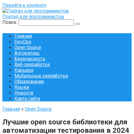
Перейти к контенту
Портал для программистов
Поиск:
Главная
DevOps
Open Source
Алгоритмы
Безопасность
Веб-разработка
Карьера
Мобильные разработки
Образование
Языки
Новости
Карта сайта
Главная
»
Open Source
Лучшие open source библиотеки для
автоматизации тестирования в 2024