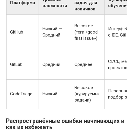
Платформа
задач для
сложности
обучения
новичков
Высокое
Низкий —
Интерфейс, 
GitHub
(теги «good
Средний
с IDE, GitHu
first issue»)
CI/CD, мен
GitLab
Средний
Среднее
проектов
Высокое
Персонали
CodeTriage
Низкий
(курируемые
подбор зад
задачи)
Распространённые ошибки начинающих и
как их избежать