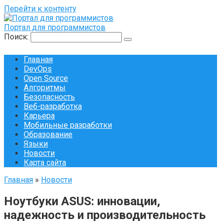
Перейти к контенту
Портал для программистов
Поиск:
Главная
DevOps
Open Source
Алгоритмы
Безопасность
Веб-разработка
Карьера
Мобильные разработки
Образование
Языки
Новости
Карта сайта
Главная
»
Новости
Ноутбуки ASUS: инновации,
надежность и производительность