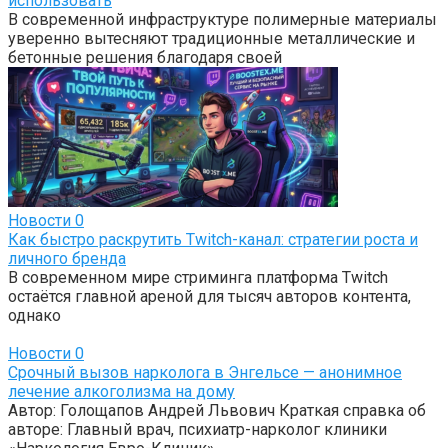
использовать
В современной инфраструктуре полимерные материалы
уверенно вытесняют традиционные металлические и
бетонные решения благодаря своей
Новости
0
Как быстро раскрутить Twitch-канал: стратегии роста и
личного бренда
В современном мире стриминга платформа Twitch
остаётся главной ареной для тысяч авторов контента,
однако
Новости
0
Срочный вызов нарколога в Энгельсе — анонимное
лечение алкоголизма на дому
Автор: Голощапов Андрей Львович Краткая справка об
авторе: Главный врач, психиатр-нарколог клиники