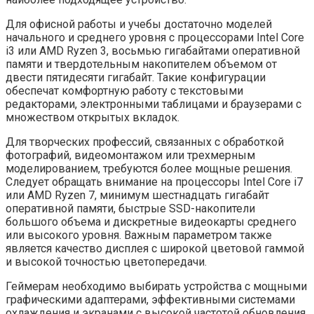
Для офисной работы и учебы достаточно моделей
начального и среднего уровня с процессорами Intel Core
i3 или AMD Ryzen 3, восьмью гигабайтами оперативной
памяти и твердотельным накопителем объемом от
двести пятидесяти гигабайт. Такие конфигурации
обеспечат комфортную работу с текстовыми
редакторами, электронными таблицами и браузерами с
множеством открытых вкладок.
Для творческих профессий, связанных с обработкой
фотографий, видеомонтажом или трехмерным
моделированием, требуются более мощные решения.
Следует обращать внимание на процессоры Intel Core i7
или AMD Ryzen 7, минимум шестнадцать гигабайт
оперативной памяти, быстрые SSD-накопители
большого объема и дискретные видеокарты среднего
или высокого уровня. Важным параметром также
является качество дисплея с широкой цветовой гаммой
и высокой точностью цветопередачи.
Геймерам необходимо выбирать устройства с мощными
графическими адаптерами, эффективными системами
охлаждения и экранами с высокой частотой обновления.