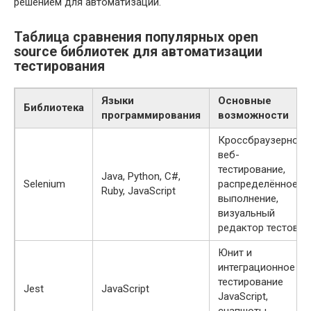
решением для автоматизации.
Таблица сравнения популярных open
source библиотек для автоматизации
тестирования
Языки
Основные
Библиотека
программирования
возможности
Кроссбраузерное
веб-
тестирование,
Java, Python, C#,
Selenium
распределённое
Ruby, JavaScript
выполнение,
визуальный
редактор тестов
Юнит и
интеграционное
тестирование
Jest
JavaScript
JavaScript,
снапшоты,