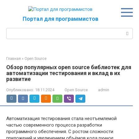
Перейти
к
контенту
Портал для программистов
Поиск:
Главная
»
Open Source
Обзор популярных open source библиотек для
автоматизации тестирования и вклад в их
развитие
Опубликовано:
18.11.2024
Open Source
admin
Автоматизация тестирования стала неотъемлемой
частью современного процесса разработки
программного обеспечения. С ростом сложности
приложений и увеличением объёмов кода ручное