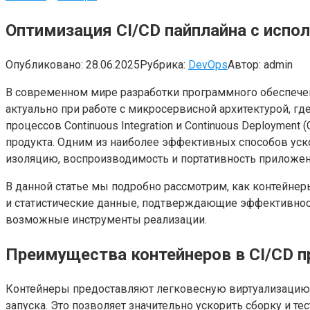
Оптимизация CI/CD пайплайна с испо
Опубликовано:
28.06.2025
Рубрика:
DevOps
Автор:
admin
В современном мире разработки программного обеспечен
актуально при работе с микросервисной архитектурой, 
процессов Continuous Integration и Continuous Deployme
продукта. Одним из наиболее эффективных способов уско
изоляцию, воспроизводимость и портативность приложен
В данной статье мы подробно рассмотрим, как контейне
и статистические данные, подтверждающие эффективнос
возможные инструменты реализации.
Преимущества контейнеров в CI/CD п
Контейнеры предоставляют легковесную виртуализацию,
запуска. Это позволяет значительно ускорить сборку и т