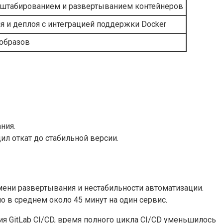
асштабированием и развертыванием контейнеров
я и деплоя с интеграцией поддержки Docker
 образов
ния.
ил откат до стабильной версии.
мени развертывания и нестабильности автоматизации.
 в среднем около 45 минут на один сервис.
ия GitLab CI/CD, время полного цикла CI/CD уменьшилось