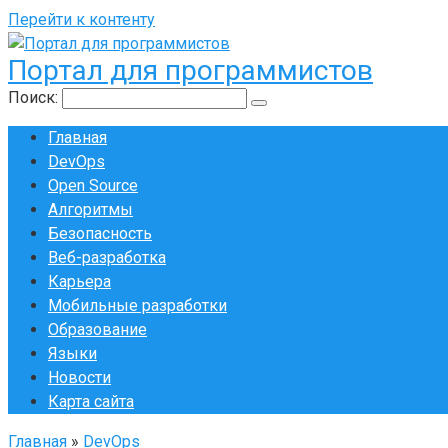
Перейти к контенту
Портал для программистов
Поиск:
Главная
DevOps
Open Source
Алгоритмы
Безопасность
Веб-разработка
Карьера
Мобильные разработки
Образование
Языки
Новости
Карта сайта
Главная
»
DevOps