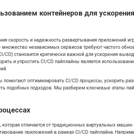
льзованием контейнеров для ускорени
ия скорость и надежность развертывания приложений игр
где множество независимых сервисов требуют частого обн
nt (CI/CD) становится критически важной для ускорения вы
рить и упростить CI/CD пайплайны является использовани
ий.
ры помогают оптимизировать CI/CD процессы, ускорить р
ть подобных подходов. Мы разберем ключевые этапы пайп
роцессах
 которая отличается от традиционных виртуальных маши
естирование приложений в рамках CI/CD пайплайна. Наприм