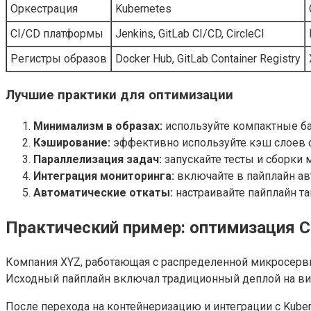
Оркестрация
Kubernetes
CI/CD платформы
Jenkins, GitLab CI/CD, CircleCI
Регистры образов
Docker Hub, GitLab Container Registry
Лучшие практики для оптимизации
Минимализм в образах:
используйте компактные ба
Кэширование:
эффективно используйте кэш слоев о
Параллелизация задач:
запускайте тесты и сборки 
Интеграция мониторинга:
включайте в пайплайн ав
Автоматические откаты:
настраивайте пайплайн та
Практический пример: оптимизация C
Компания XYZ, работающая с распределенной микросерви
Исходный пайплайн включал традиционный деплой на вир
После перехода на контейнеризацию и интеграции с Kuber