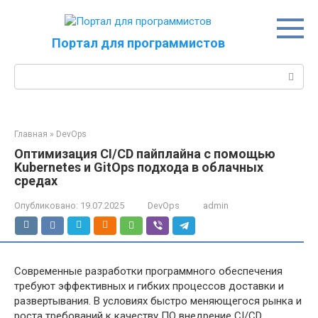
Перейти
к
контенту
Портал для программистов
Поиск:
Главная
»
DevOps
Оптимизация CI/CD пайплайна с помощью
Kubernetes и GitOps подхода в облачных
средах
Опубликовано:
19.07.2025
DevOps
admin
Современные разработки программного обеспечения
требуют эффективных и гибких процессов доставки и
развертывания. В условиях быстро меняющегося рынка и
роста требований к качеству ПО внедрение CI/CD