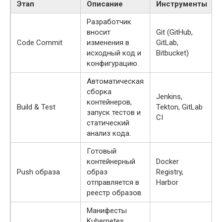
Этап
Описание
Инструменты
Разработчик
вносит
Git (GitHub,
Code Commit
изменения в
GitLab,
исходный код и
Bitbucket)
конфигурацию.
Автоматическая
сборка
Jenkins,
контейнеров,
Build & Test
Tekton, GitLab
запуск тестов и
CI
статический
анализ кода.
Готовый
контейнерный
Docker
Push образа
образ
Registry,
отправляется в
Harbor
реестр образов.
Манифесты
Kubernetes