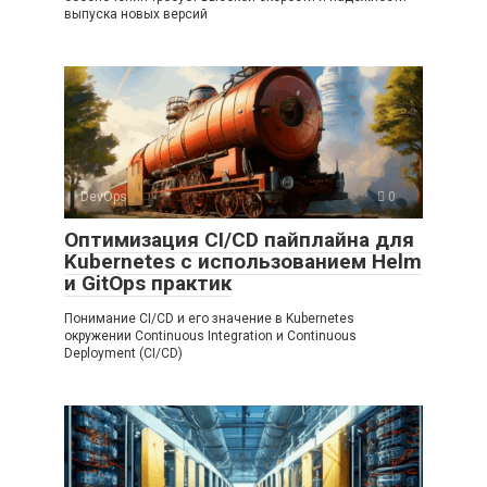
выпуска новых версий
DevOps
0
Оптимизация CI/CD пайплайна для
Kubernetes с использованием Helm
и GitOps практик
Понимание CI/CD и его значение в Kubernetes
окружении Continuous Integration и Continuous
Deployment (CI/CD)