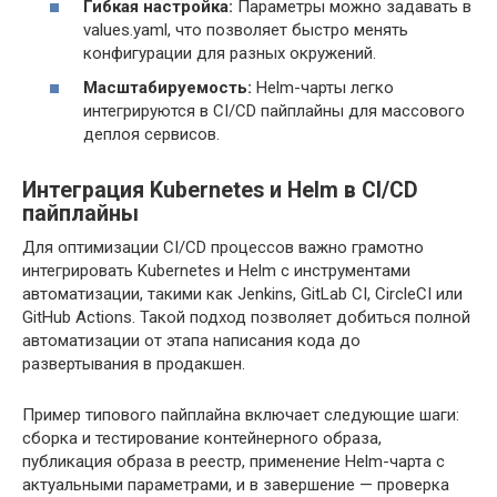
Гибкая настройка:
Параметры можно задавать в
values.yaml, что позволяет быстро менять
конфигурации для разных окружений.
Масштабируемость:
Helm-чарты легко
интегрируются в CI/CD пайплайны для массового
деплоя сервисов.
Интеграция Kubernetes и Helm в CI/CD
пайплайны
Для оптимизации CI/CD процессов важно грамотно
интегрировать Kubernetes и Helm с инструментами
автоматизации, такими как Jenkins, GitLab CI, CircleCI или
GitHub Actions. Такой подход позволяет добиться полной
автоматизации от этапа написания кода до
развертывания в продакшен.
Пример типового пайплайна включает следующие шаги:
сборка и тестирование контейнерного образа,
публикация образа в реестр, применение Helm-чарта с
актуальными параметрами, и в завершение — проверка