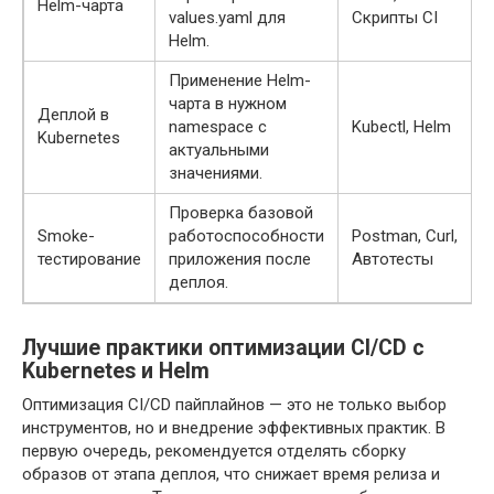
Helm-чарта
values.yaml для
Скрипты CI
Helm.
Применение Helm-
чарта в нужном
Деплой в
namespace с
Kubectl, Helm
Kubernetes
актуальными
значениями.
Проверка базовой
Smoke-
работоспособности
Postman, Curl,
тестирование
приложения после
Автотесты
деплоя.
Лучшие практики оптимизации CI/CD с
Kubernetes и Helm
Оптимизация CI/CD пайплайнов — это не только выбор
инструментов, но и внедрение эффективных практик. В
первую очередь, рекомендуется отделять сборку
образов от этапа деплоя, что снижает время релиза и