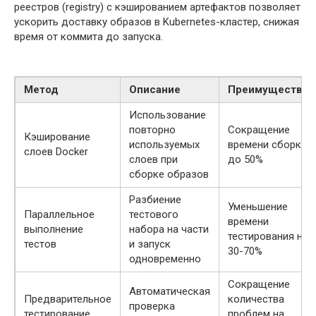
реестров (registry) с кэшированием артефактов позволяет
ускорить доставку образов в Kubernetes-кластер, снижая
время от коммита до запуска.
Метод
Описание
Преимущество
Использование
повторно
Сокращение
Кэширование
используемых
времени сборки
слоев Docker
слоев при
до 50%
сборке образов
Разбиение
Уменьшение
Параллельное
тестового
времени
выполнение
набора на части
тестирования на
тестов
и запуск
30-70%
одновременно
Сокращение
Автоматическая
Предварительное
количества
проверка
тестирование
проблем на