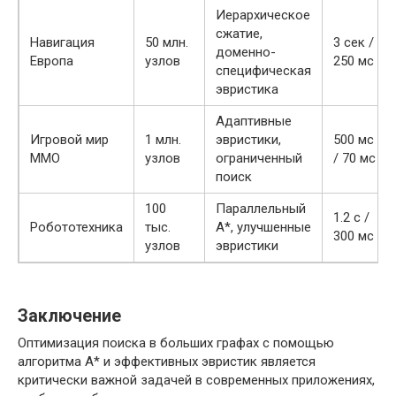
Иерархическое
сжатие,
Навигация
50 млн.
3 сек /
доменно-
Европа
узлов
250 мс
специфическая
эвристика
Адаптивные
Игровой мир
1 млн.
эвристики,
500 мс
MMO
узлов
ограниченный
/ 70 мс
поиск
100
Параллельный
1.2 с /
Робототехника
тыс.
A*, улучшенные
300 мс
узлов
эвристики
Заключение
Оптимизация поиска в больших графах с помощью
алгоритма A* и эффективных эвристик является
критически важной задачей в современных приложениях,