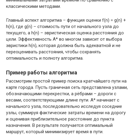
минимальными затратами времени по сравнению с
классическими методами.
Главный аспект алгоритма – функция оценки f(n) = g(n) +
h(n), где g(n) – стоимость пути от начального узла до
текущего, а h(n) – эвристическая оценка расстояния до
цели. Эффективность A* во многом зависит от выбора
эвристики h(n), которая должна быть адекватной и не
переоценивать расстояния, чтобы сохранять
оптимальность и полноту алгоритма.
Пример работы алгоритма
Рассмотрим простой пример поиска кратчайшего пути на
карте города. Пусть граничная сеть представлена узлами,
обозначающими перекрестки, а рёбрами – дороги с
весами, соответствующими длине пути. A* начинает с
начального узла, последовательно исследуя соседние
узлы, суммируя фактические затраты времени на дорогу
и оценивая приблизительное расстояние до пункта
назначения. В результате получается оптимальный
маршрут, который минимизирует время в пути.