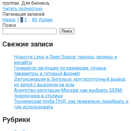
группах. Для бизнеса,
Читать полностью
Пагинация записей
Назад
1
2
3
…
83
Далее
Поиск
Поиск
Свежие записи
Новости Linux и Open Source: тренды, релизы и
инсайты
Генератор заглушек по размерам: точные
параметры и готовый формат
Детоксикация в Энгельсе: круглосуточный вывод
из запоя с выездом на дом
Агентство репутации Москва: как выбрать SERM-
подрядчика в столице
Техническая труба ПНД: как правильно подобрать и
где использовать
Рубрики