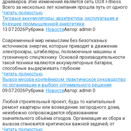
драйверов этих изменений является сеть DDX Fitness.
Всего за несколько лет компания прошла путь от одного
Читать полностью
Тяговые аккумуляторы: архитектура, эксплуатация и
будущее промышленной энергетики
13.07.2026
Рубрика:
Новости
Автор:
admin
0
Современный мир немыслим без безотказных
источников энергии, которые приводят в движение
электрокары, штабелёры, поломоечные машины и
гусеничную спецтехнику. Основой производительности
такой техники являются аккумуляторные батареи,
способные выдерживать глубокие
Читать полностью
Вывоз мусора контейнером: практическое руководство
по организации и выбору оптимального решения
09.07.2026
Рубрика:
Новости
Автор:
admin
0
Любой строительный проект, будь то капитальный
ремонт квартиры или возведение загородного дома,
неизбежно сопровождается образованием
значительного объёма отходов. Организация их сбора и
вывоза становится критически важной задачей, от
Читать полностью