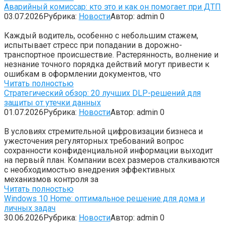
Аварийный комиссар: кто это и как он помогает при ДТП
03.07.2026
Рубрика:
Новости
Автор:
admin
0
Каждый водитель, особенно с небольшим стажем,
испытывает стресс при попадании в дорожно-
транспортное происшествие. Растерянность, волнение и
незнание точного порядка действий могут привести к
ошибкам в оформлении документов, что
Читать полностью
Стратегический обзор: 20 лучших DLP-решений для
защиты от утечки данных
01.07.2026
Рубрика:
Новости
Автор:
admin
0
В условиях стремительной цифровизации бизнеса и
ужесточения регуляторных требований вопрос
сохранности конфиденциальной информации выходит
на первый план. Компании всех размеров сталкиваются
с необходимостью внедрения эффективных
механизмов контроля за
Читать полностью
Windows 10 Home: оптимальное решение для дома и
личных задач
30.06.2026
Рубрика:
Новости
Автор:
admin
0