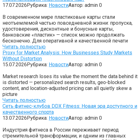
17.07.2026
Рубрика:
Новости
Автор:
admin
0
В современном мире пластиковые карты стали
неотъемлемой частью повседневной жизни: пропуска,
удостоверения, дисконтные и бонусные карты,
банковские «пластик» — список можно продолжать
бесконечно. Для оперативной и качественной печати
Читать полностью
Proxy for Market Analysis: How Businesses Study Markets
Without Distortion
15.07.2026
Рубрика:
Новости
Автор:
admin
0
Market research loses its value the moment the data behind it
is distorted — personalized search results, geo-blocked
content, and location-adjusted pricing can all quietly skew a
picture
Читать полностью
Сеть фитнес-клубов DDX Fitness: Новая эра доступного и
качественного спорта
13.07.2026
Рубрика:
Новости
Автор:
admin
0
Индустрия фитнеса в России переживает период
стремительной трансформации, и одним из главных