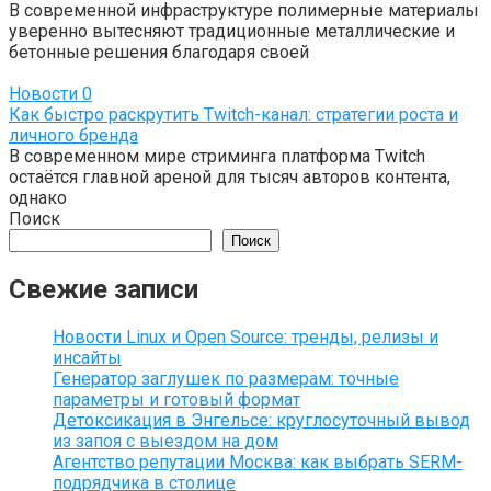
В современной инфраструктуре полимерные материалы
уверенно вытесняют традиционные металлические и
бетонные решения благодаря своей
Новости
0
Как быстро раскрутить Twitch-канал: стратегии роста и
личного бренда
В современном мире стриминга платформа Twitch
остаётся главной ареной для тысяч авторов контента,
однако
Поиск
Поиск
Свежие записи
Новости Linux и Open Source: тренды, релизы и
инсайты
Генератор заглушек по размерам: точные
параметры и готовый формат
Детоксикация в Энгельсе: круглосуточный вывод
из запоя с выездом на дом
Агентство репутации Москва: как выбрать SERM-
подрядчика в столице