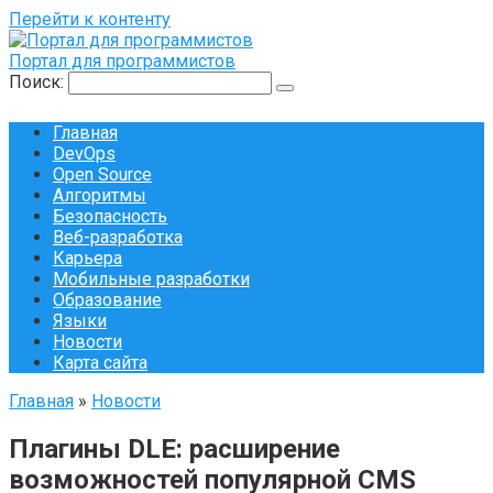
Перейти к контенту
Портал для программистов
Поиск:
Главная
DevOps
Open Source
Алгоритмы
Безопасность
Веб-разработка
Карьера
Мобильные разработки
Образование
Языки
Новости
Карта сайта
Главная
»
Новости
Плагины DLE: расширение
возможностей популярной CMS