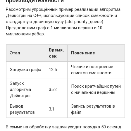
производительности
Рассмотрим упрощённый пример реализации алгоритма
Дейкстры на C++, использующий список смежности и
стандартную двоичную кучу (std::priority_queue).
Предположим граф с 1 миллионом вершин и 10
миллионами рёбер:
Время,
Этап
Пояснение
сек
Чтение и построение
Загрузка графа
12.5
списков смежности
Запуск
Поиск кратчайших путей
алгоритма
35.2
с начальной вершины
Дейкстры
Вывод
Запись результатов в
3.1
результатов
файл
В сумме на обработку задачи уходит порядка 50 секунд.