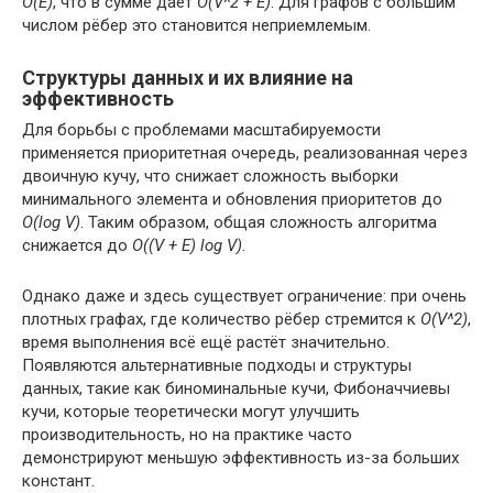
O(E)
, что в сумме даёт
O(V^2 + E)
. Для графов с большим
числом рёбер это становится неприемлемым.
Структуры данных и их влияние на
эффективность
Для борьбы с проблемами масштабируемости
применяется приоритетная очередь, реализованная через
двоичную кучу, что снижает сложность выборки
минимального элемента и обновления приоритетов до
O(log V)
. Таким образом, общая сложность алгоритма
снижается до
O((V + E) log V)
.
Однако даже и здесь существует ограничение: при очень
плотных графах, где количество рёбер стремится к
O(V^2)
,
время выполнения всё ещё растёт значительно.
Появляются альтернативные подходы и структуры
данных, такие как биноминальные кучи, Фибоначчиевы
кучи, которые теоретически могут улучшить
производительность, но на практике часто
демонстрируют меньшую эффективность из-за больших
констант.