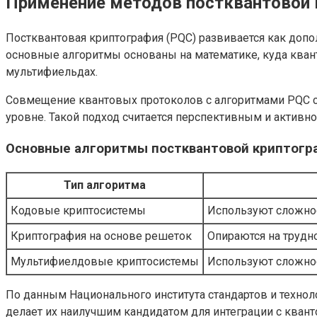
Применение методов постквантовой 
Постквантовая криптография (PQC) развивается как доп
основные алгоритмы основаны на математике, куда кван
мультифиельдах.
Совмещение квантовых протоколов с алгоритмами PQC со
уровне. Такой подход считается перспективным и актив
Основные алгоритмы постквантовой криптогр
Тип алгоритма
Кодовые криптосистемы
Используют сложнос
Криптография на основе решеток
Опираются на трудн
Мультифиелдовые криптосистемы
Используют сложно
По данным Национального института стандартов и технол
делает их наилучшим кандидатом для интеграции с кван