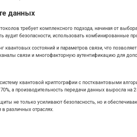
те данных
колов требует комплексного подхода, начиная от выбора 
ь аудит безопасности, использовать комбинированные про
г квантовых состояний и параметров связи, что позволяе
каналы связи и многофакторную аутентификацию для допо
истему квантовой криптографии с постквантовыми алгори
 70%, а производительность передачи данных выросла на 2
щиты не только усиливают безопасность, но и обеспечив
 в различных отраслях.