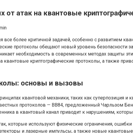
 от атак на квантовые криптографич
min
 все более критичной задачей, особенно с развитием кв
ские протоколы обещают новый уровень безопасности за 
никает необходимость в современных методах защиты этих
 квантовые криптографические протоколы, а также приво
колы: основы и вызовы
нципах квантовой механики, таких как суперпозиция и кв
вестных протоколов — BB84, предложенный Чарльзом Бенн
енника в квантовый канал приводит к нарушениям, котор
так, которые используют физические ограничения, ошибки 
на детекторы и лазерные импульсы, а также новые квантов