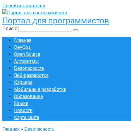
Перейти к контенту
Портал для программистов
Поиск:
Главная
DevOps
Open Source
Алгоритмы
Безопасность
Веб-разработка
Карьера
Мобильные разработки
Образование
Языки
Новости
Карта сайта
Главная
»
Безопасность