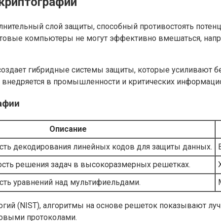
криптографии
олнительный слой защиты, способный противостоять поте
товые компьютеры не могут эффективно вмешаться, наприм
здает гибридные системы защиты, которые усиливают без
но внедряется в промышленности и критических информаци
афии
Описание
ть декодирования линейных кодов для защиты данных.
ость решения задач в высокоразмерных решетках.
сть уравнений над мультифиельдами.
огий (NIST), алгоритмы на основе решеток показывают лу
товыми протоколами.