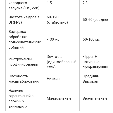
холодного
1.5
2.3
запуска (iOS, сек)
Частота кадров в
60-120
50-60 (среднее)
UI (FPS)
(стабильно)
Задержка
обработки
< 30 мс
50-100 мс
пользовательских
событий
DevTools
Flipper +
Инструменты
(единообразный
нативные
профилирования
стек)
профилировщик
Сложность
Средняя-
Низкая
масштабирования
Высокая
Наличие
ограничений в
Минимальные
Значительные
сложных
анимациях