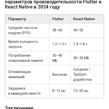
параметров производительности Flutter и
React Native в 2024 году
Параметр
Flutter
React Native
Средняя частота
58–60
45–50
кадров (FPS)
Время холодного
1.2–1.5 с
1.4–1.8 с
запуска
Потребление
30–40
40–50 МБ
оперативной памяти
МБ
Средняя /
Оптимизация
Высокая
Требует
анимаций
доработки
Задержка
8–12 мс
15–20 мс
взаимодействия UI
Заключение