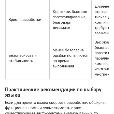
Длиннее;
Короткое; быстрое
строгая
прототипирование
типизация
Время разработки
благодаря
компиляци
динамике
требуют
времени
Высокая
безопасно
Менее безопасна;
памяти и
Безопасность и
ошибки появляются
параллели
стабильность
во время
компиляци
выполнения
исключает
многие ош
Практические рекомендации по выбору
языка
Если для проекта важна скорость разработки, обширная
функциональность и совместимость с уже
существующими инструментами анализа данных, то