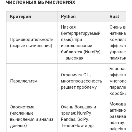
численных вычислениях
Критерий
Python
Rust
Низкая
Очень выс
(интерпретируемый
нативная
Производительность
язык); при
компиляци
(сырые вычисления)
использовании
эффектив
библиотек (NumPy)
управлени
— высокая
памятью
Безопасны
Ограничен GIL;
эффектив
Параллелизм
многопроцессность
многопот
решает проблему
параллели
коробки
Молодая,
Экосистема
Очень большая и
активно
(численные
зрелая: NumPy,
развиваетс
вычисления и анализ
Pandas, SciPy,
ndarray,
данных)
TensorFlow и др.
nalgebra, д