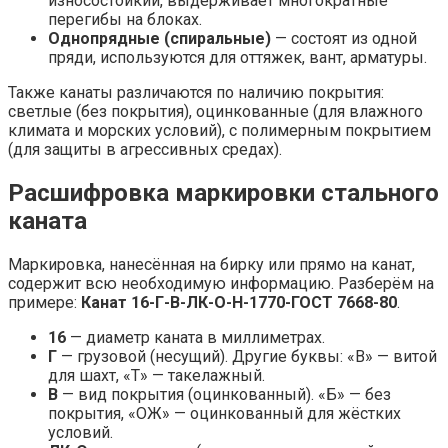
износостойкий, выдерживает многократные
перегибы на блоках.
Однопрядные (спиральные)
— состоят из одной
пряди, используются для оттяжек, вант, арматуры.
Также канаты различаются по наличию покрытия:
светлые (без покрытия), оцинкованные (для влажного
климата и морских условий), с полимерным покрытием
(для защиты в агрессивных средах).
Расшифровка маркировки стального
каната
Маркировка, нанесённая на бирку или прямо на канат,
содержит всю необходимую информацию. Разберём на
примере:
Канат 16-Г-В-ЛК-О-Н-1770-ГОСТ 7668-80
.
16
— диаметр каната в миллиметрах.
Г
— грузовой (несущий). Другие буквы: «В» — витой
для шахт, «Т» — такелажный.
В
— вид покрытия (оцинкованный). «Б» — без
покрытия, «ОЖ» — оцинкованный для жёстких
условий.