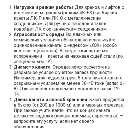
Нагрузка и режим работы
. Для кранов и лифтов с
интенсивным циклом (режим 4К-6К) выбирайте
канаты ЛК-Р или ЛК-О с металлическим
сердечником. Для ручных лебёдок и талей
подойдёт ЛК с органическим сердечником.
Агрессивность среды
. Во влажных или
химических условиях обязательно используйте
оцинкованные канаты с индексом «ОЖ» (особо
жёсткая оцинковка). В среде с кислотными
испарениями — канаты из нержавеющей стали (по
специальным ТУ).
Диаметр каната
. Определяется расчётом на
разрывное усилие с учётом запаса прочности.
Например, для подвеса груза 5 тонн нужен канат с
разрывным усилием не менее 30-40 тонн (запас 6-
8). Для человеко-подъёмных устройств запас 12-
14.
Длина каната и способ хранения
. Канат продаётся
в бухтах (от 200 до 1000 м) или в мерных отрезках.
При заказе учитывайте, что на концах каната
делаются заделки (коуши, клеммы, опрессовка) —
запросите эту услугу, если нет своего
оборудования.