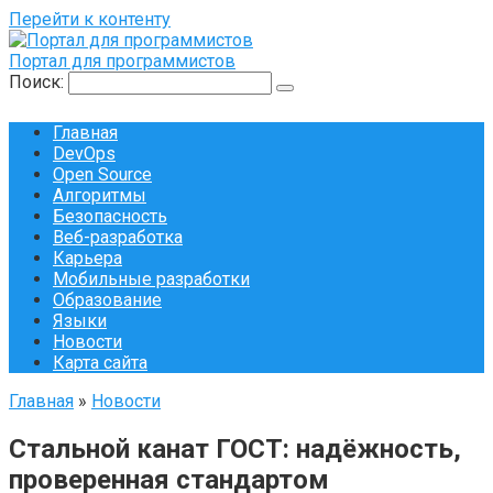
Перейти к контенту
Портал для программистов
Поиск:
Главная
DevOps
Open Source
Алгоритмы
Безопасность
Веб-разработка
Карьера
Мобильные разработки
Образование
Языки
Новости
Карта сайта
Главная
»
Новости
Стальной канат ГОСТ: надёжность,
проверенная стандартом