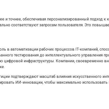
е и точнее, обеспечивая персонализированный подход к 
льно соответствуют запросам пользователя. Это повышае
роль в автоматизации рабочих процессов IT-компаний, сп
анного тестирования до интеллектуального управления про
ью цифровой инфраструктуры. Компании, своевременно вн
ке.
иции подтверждают масштаб влияния искусственного интел
грировать ИИ-инновации, чтобы максимально использоват