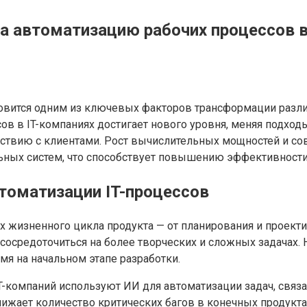
а автоматизацию рабочих процессов в 
вится одним из ключевых факторов трансформации различн
ов в IT-компаниях достигает нового уровня, меняя подхо
йствию с клиентами. Рост вычислительных мощностей и с
ьных систем, что способствует повышению эффективност
втоматизации IT-процессов
ах жизненного цикла продукта — от планирования и проект
осредоточиться на более творческих и сложных задачах. Н
я на начальном этапе разработки.
IT-компаний используют ИИ для автоматизации задач, связа
ижает количество критических багов в конечных продуктах