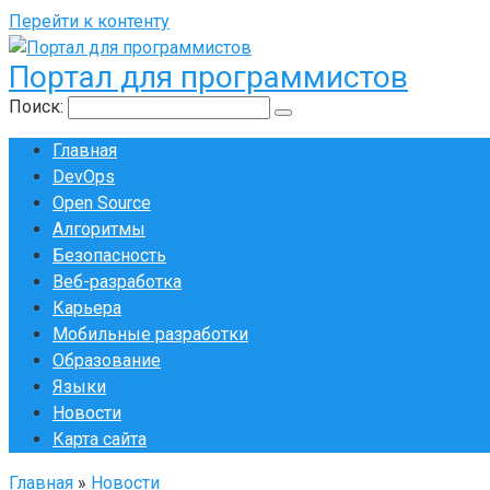
Перейти к контенту
Портал для программистов
Поиск:
Главная
DevOps
Open Source
Алгоритмы
Безопасность
Веб-разработка
Карьера
Мобильные разработки
Образование
Языки
Новости
Карта сайта
Главная
»
Новости