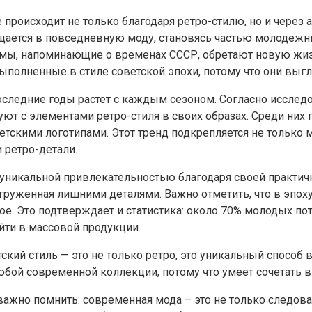
происходит не только благодаря ретро-стилю, но и через
ащается в повседневную моду, становясь частью молодежн
ы, напоминающие о временах СССР, обретают новую жизнь 
ыполненные в стиле советской эпохи, потому что они выгл
 последние годы растет с каждым сезоном. Согласно иссле
ют с элементами ретро-стиля в своих образах. Среди них
етскими логотипами. Этот тренд подкрепляется не только
 ретро-детали.
 уникальной привлекательностью благодаря своей практич
егруженная лишними деталями. Важно отметить, что в эпох
ное. Это подтверждает и статистика: около 70% молодых п
йти в массовой продукции.
ский стиль — это не только ретро, это уникальный способ
бой современной коллекции, потому что умеет сочетать в 
де, важно помнить: современная мода – это не только след