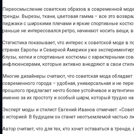
Переосмысление советских образов в современной моде 
тренды. Вырезы, ткани, цветовая гамма – все это возвр
пиджаки с широкими плечами и яркие спортивные костюм
раньше не интересовался ретро, начинают носить вещи, в
Статистика показывает, что интерес к советской моде в
странах Европы и Северной Америки уже экспериментиру
блузы, кепки и спортивные костюмы с характерными сов
инфлюенсерами, которые активно внедряют в свои стили
Многие дизайнеры считают, что советская мода обладает
современного города – удобная, универсальная и не пер
прошлого предлагает нечто более устойчивое и аутентич
именно за их простоту и особый шарм, который трудно на
Эксперт моды и стилист Евгений Иванов отмечает: «Совет
с историей. В будущем он станет неотъемлемой частью лю
Автор считает, что для тех, кто хочет оставаться в трен