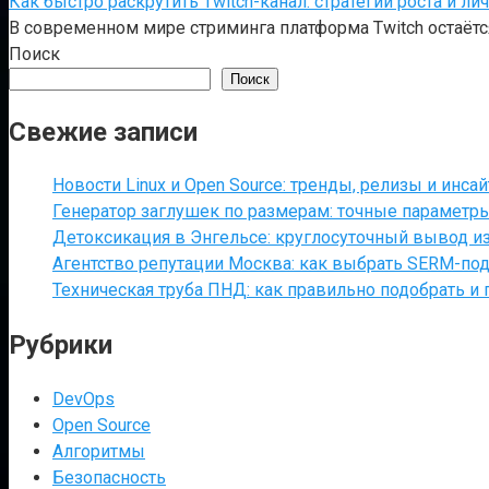
Как быстро раскрутить Twitch-канал: стратегии роста и ли
В современном мире стриминга платформа Twitch остаётся
Поиск
Поиск
Свежие записи
Новости Linux и Open Source: тренды, релизы и инса
Генератор заглушек по размерам: точные параметр
Детоксикация в Энгельсе: круглосуточный вывод из
Агентство репутации Москва: как выбрать SERM-под
Техническая труба ПНД: как правильно подобрать и 
Рубрики
DevOps
Open Source
Алгоритмы
Безопасность