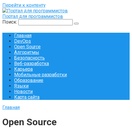
Перейти к контенту
Портал для программистов
Поиск:
Главная
DevOps
Open Source
Алгоритмы
Безопасность
Веб-разработка
Карьера
Мобильные разработки
Образование
Языки
Новости
Карта сайта
Главная
Open Source