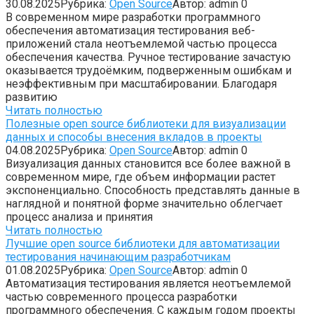
30.08.2025
Рубрика:
Open Source
Автор:
admin
0
В современном мире разработки программного
обеспечения автоматизация тестирования веб-
приложений стала неотъемлемой частью процесса
обеспечения качества. Ручное тестирование зачастую
оказывается трудоёмким, подверженным ошибкам и
неэффективным при масштабировании. Благодаря
развитию
Читать полностью
Полезные open source библиотеки для визуализации
данных и способы внесения вкладов в проекты
04.08.2025
Рубрика:
Open Source
Автор:
admin
0
Визуализация данных становится все более важной в
современном мире, где объем информации растет
экспоненциально. Способность представлять данные в
наглядной и понятной форме значительно облегчает
процесс анализа и принятия
Читать полностью
Лучшие open source библиотеки для автоматизации
тестирования начинающим разработчикам
01.08.2025
Рубрика:
Open Source
Автор:
admin
0
Автоматизация тестирования является неотъемлемой
частью современного процесса разработки
программного обеспечения. С каждым годом проекты