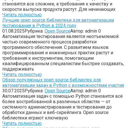
становятся все сложнее, а требования к качеству и
скорости выпуска продукта растут. Для начинающих
Читать полностью
Лучшие open source библиотеки для автоматизации
тестирования в Python в 2024 году
01.08.2025
Рубрика:
Open Source
Автор:
admin
0
Автоматизация тестирования является неотъемлемой
частью современного процесса разработки
программного обеспечения. С развитием языков
программирования и инженерных практик растут и
требования к инструментам, помогающим
квалифицированным специалистам быстрее создавать,
поддерживать
Читать полностью
Обзор популярных open source библиотек для
автоматизации задач в Python с возможностями участия
30.07.2025
Рубрика:
Open Source
Автор:
admin
0
Автоматизация задач с помощью Python становится всё
более востребованной в различных областях — от
системного администрирования и тестирования до
обработки данных и веб-скрейпинга. Open source
библиотеки играют ключевую
Читать полностью