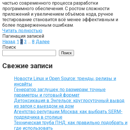
частью современного процесса разработки
программного обеспечения. С ростом сложности
приложений и увеличением объёмов кода, ручное
тестирование становится всё менее эффективным и
более подверженным ошибкам.
Читать полностью
Пагинация записей
Назад
1
2
3
…
8
Далее
Поиск
Поиск
Свежие записи
Новости Linux и Open Source: тренды, релизы и
инсайты
Генератор заглушек по размерам: точные
параметры и готовый формат
Детоксикация в Энгельсе: круглосуточный вывод
из запоя с выездом на дом
Агентство репутации Москва: как выбрать SERM-
подрядчика в столице
Техническая труба ПНД: как правильно подобрать и
где использовать