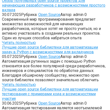
Обзор популярных open source проектов для
начинающих разработчиков с возможностями простого
вклада
30.07.2025
Рубрика:
Open Source
Автор:
admin
0
Современный мир программирования предлагает
множество возможностей для начинающих
разработчиков, которые хотят не просто учиться, но и
активно участвовать в создании реальных проектов.
Один из лучших способов набраться опыта
Читать полностью
Лучшие open source библиотеки для автоматизации
задач в Python с возможностями для вкладчиков
05.07.2025
Рубрика:
Open Source
Автор:
admin
0
Автоматизация рутинных задач с помощью Python
становится все более популярной среди разработчиков,
инженеров и специалистов по обработке данных.
Благодаря обширному сообществу, множество open
source библиотек позволяют значительно облегчить
Читать полностью
Лучшие open source библиотеки для автоматизации
тестирования с примерами кода и возможностями
участия
30.06.2025
Рубрика:
Open Source
Автор:
admin
0
Автоматизация тестирования является неотъемлемой